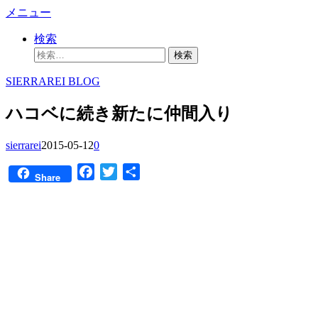
コ
メニュー
ン
検索
テ
検
ン
索:
ツ
SIERRAREI BLOG
へ
ス
ハコベに続き新たに仲間入り
キ
ッ
sierrarei
2015-05-12
0
プ
Facebook
Twitter
共
Share
有