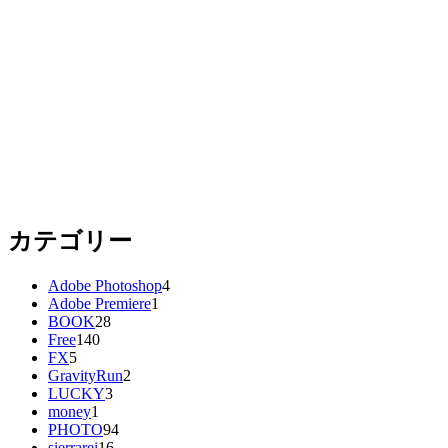
カテゴリー
Adobe Photoshop
4
Adobe Premiere
1
BOOK
28
Free
140
FX
5
GravityRun
2
LUCKY
3
money
1
PHOTO
94
sierrarei
16