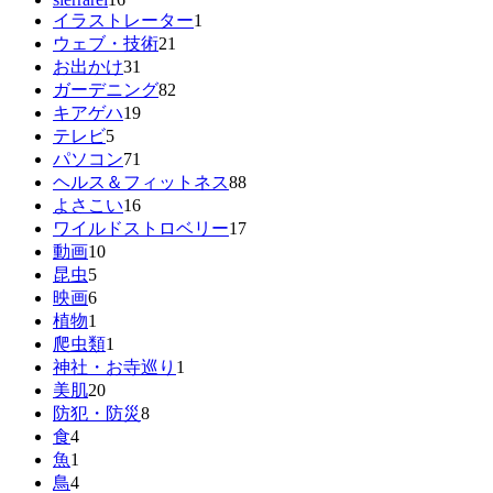
イラストレーター
1
ウェブ・技術
21
お出かけ
31
ガーデニング
82
キアゲハ
19
テレビ
5
パソコン
71
ヘルス＆フィットネス
88
よさこい
16
ワイルドストロベリー
17
動画
10
昆虫
5
映画
6
植物
1
爬虫類
1
神社・お寺巡り
1
美肌
20
防犯・防災
8
食
4
魚
1
鳥
4