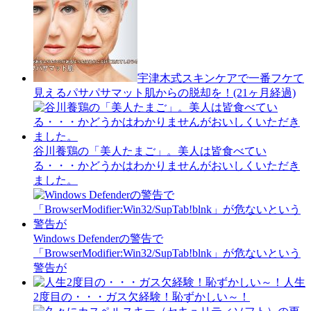
宇津木式スキンケアで一番フケて
見えるパサパサマット肌からの脱却を！(21ヶ月経過)
谷川養鶏の「美人たまご」。美人は皆食べてい
る・・・かどうかはわかりませんがおいしくいただき
ました。
Windows Defenderの警告で
「BrowserModifier:Win32/SupTab!blnk」が危ないという
警告が
人生
2度目の・・・ガス欠経験！恥ずかしい～！