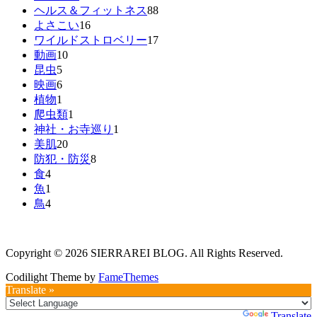
ヘルス＆フィットネス
88
よさこい
16
ワイルドストロベリー
17
動画
10
昆虫
5
映画
6
植物
1
爬虫類
1
神社・お寺巡り
1
美肌
20
防犯・防災
8
食
4
魚
1
鳥
4
Copyright © 2026 SIERRAREI BLOG. All Rights Reserved.
Codilight Theme by
FameThemes
Translate »
Powered by
Translate