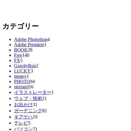
カテゴリー
Adobe Photoshop
4
Adobe Premiere
1
BOOK
28
Free
140
FX
5
GravityRun
2
LUCKY
3
money
1
PHOTO
94
sierrarei
16
イラストレーター
1
ウェブ・技術
21
お出かけ
31
ガーデニング
82
キアゲハ
19
テレビ
5
パソコン
71