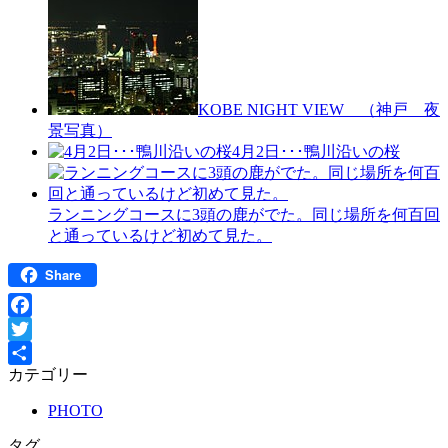
KOBE NIGHT VIEW （神戸 夜
景写真）
4月2日･･･鴨川沿いの桜
ランニングコースに3頭の鹿がでた。同じ場所を何百回
と通っているけど初めて見た。
Share
Facebook
Twitter
カテゴリー
共
有
PHOTO
タグ