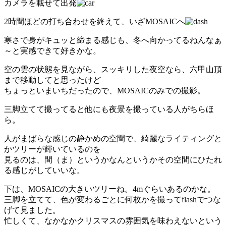
カメラを載せて出発
2時間ほどの打ち合わせを終えて、いざMOSAICへ
寒さで身がキュッと締まる感じも、冬へ向かってるねんなぁ
～と実感できて好きかな。
空の雲の状態を見ながら、スッキリした夜空なら、六甲山頂
まで移動してと思ったけど
ちょっといまいちだったので、MOSAICのみでの撮影。
三脚立てて撮ってると他にも夜景を撮っている人がちらほ
ら。
人がまばらな感じの静かめの空間で、綺麗なライティングと
かツリーが輝いているのを
見るのは、間（ま）というかなんというかその空間にひたれ
る感じがしていいな。
下は、MOSAICの大きいツリーね。4mぐらいあるのかな。
三脚を立てて、色が変わるごとに何枚かを撮ってflashでつな
げて見ました。
忙しくて、なかなかクリスマスの雰囲気を味わえないという