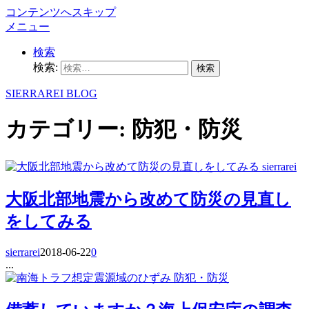
コンテンツへスキップ
メニュー
検索
検索:
SIERRAREI BLOG
カテゴリー:
防犯・防災
sierrarei
大阪北部地震から改めて防災の見直し
をしてみる
sierrarei
2018-06-22
0
...
防犯・防災