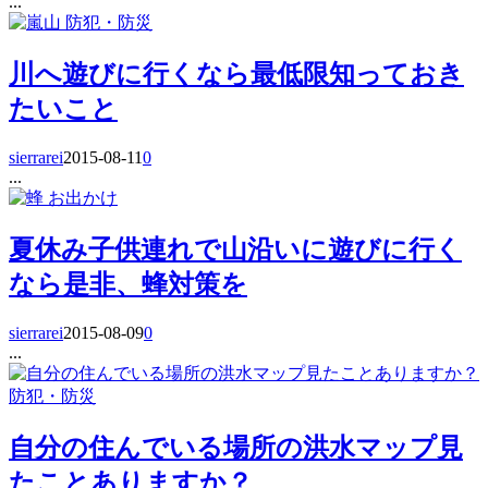
...
防犯・防災
川へ遊びに行くなら最低限知っておき
たいこと
sierrarei
2015-08-11
0
...
お出かけ
夏休み子供連れで山沿いに遊びに行く
なら是非、蜂対策を
sierrarei
2015-08-09
0
...
防犯・防災
自分の住んでいる場所の洪水マップ見
たことありますか？