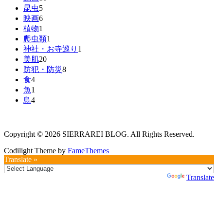
昆虫
5
映画
6
植物
1
爬虫類
1
神社・お寺巡り
1
美肌
20
防犯・防災
8
食
4
魚
1
鳥
4
Copyright © 2026 SIERRAREI BLOG. All Rights Reserved.
Codilight Theme by
FameThemes
Translate »
Powered by
Translate