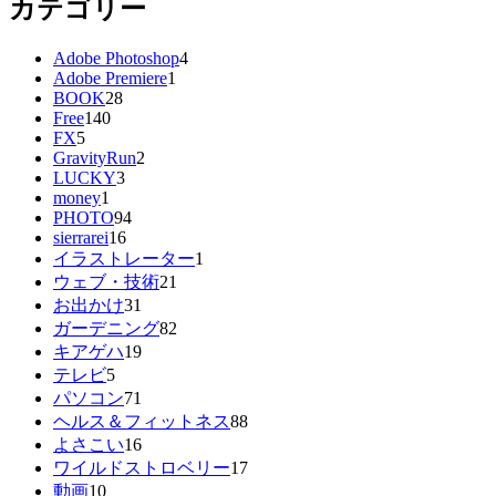
カテゴリー
Adobe Photoshop
4
Adobe Premiere
1
BOOK
28
Free
140
FX
5
GravityRun
2
LUCKY
3
money
1
PHOTO
94
sierrarei
16
イラストレーター
1
ウェブ・技術
21
お出かけ
31
ガーデニング
82
キアゲハ
19
テレビ
5
パソコン
71
ヘルス＆フィットネス
88
よさこい
16
ワイルドストロベリー
17
動画
10