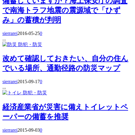
備蓄していますか？海上保安庁の調査
で南海トラフ地震の震源域で「ひず
み」の蓄積が判明
sierrarei
2016-05-25
0
...
防犯・防災
改めて確認しておきたい、自分の住ん
でいる場所、通勤径路の防災マップ
sierrarei
2015-09-17
0
...
防犯・防災
経済産業省が災害に備えトイレットペ
ーパーの備蓄を推奨
sierrarei
2015-09-03
0