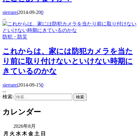
sierrarei
2014-09-20
0
...
防犯・防災
これからは、家には防犯カメラを当た
り前に取り付けないといけない時期に
きているのかな
sierrarei
2014-09-15
0
...
検索:
カレンダー
2026年8月
月
火
水
木
金
土
日