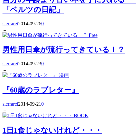
「ベルツの日記」
sierrarei
2014-09-26
0
...
Free
男性用日傘が流行ってきている！？
sierrarei
2014-09-23
0
...
映画
『60歳のラブレター』
sierrarei
2014-09-21
0
...
BOOK
1日1食じゃないけれど・・・