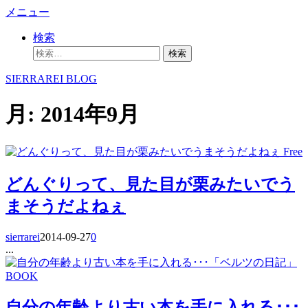
コ
メニュー
ン
検索
テ
検
ン
索:
ツ
SIERRAREI BLOG
へ
ス
月:
2014年9月
キ
ッ
プ
Free
どんぐりって、見た目が栗みたいでう
まそうだよねぇ
sierrarei
2014-09-27
0
...
BOOK
自分の年齢より古い本を手に入れる･･･