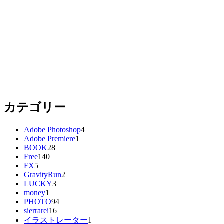
カテゴリー
Adobe Photoshop
4
Adobe Premiere
1
BOOK
28
Free
140
FX
5
GravityRun
2
LUCKY
3
money
1
PHOTO
94
sierrarei
16
イラストレーター
1