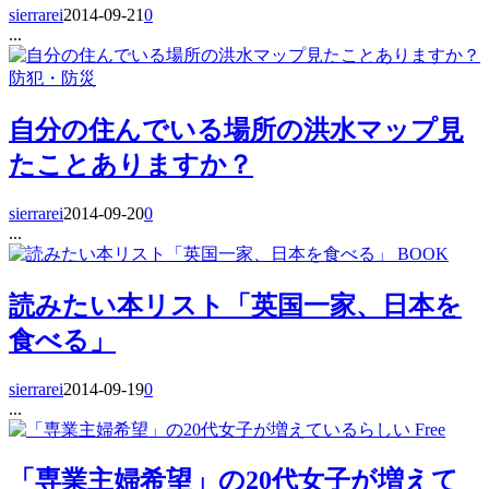
sierrarei
2014-09-21
0
...
防犯・防災
自分の住んでいる場所の洪水マップ見
たことありますか？
sierrarei
2014-09-20
0
...
BOOK
読みたい本リスト「英国一家、日本を
食べる」
sierrarei
2014-09-19
0
...
Free
「専業主婦希望」の20代女子が増えて