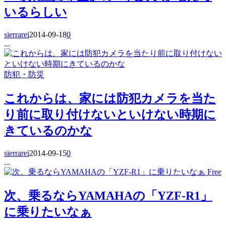
いるらしい
sierrarei
2014-09-18
0
...
防犯・防災
これからは、家には防犯カメラを当た
り前に取り付けないといけない時期に
きているのかな
sierrarei
2014-09-15
0
...
Free
次、乗るならYAMAHAの「YZF-R1」
に乗りたいなぁ