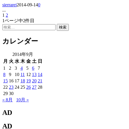
sierrarei
2014-09-14
0
...
ペ
1
ペ
2
投
1ページ中2件目
ー
ー
稿
検
ジ
ジ
索:
の
カレンダー
ペ
ー
2014年9月
月
火
水
木
金
土
日
ジ
1
2
3
4
5
6
7
送
8
9
10
11
12
13
14
り
15
16
17
18
19
20
21
22
23
24
25
26
27
28
29
30
« 8月
10月 »
AD
AD