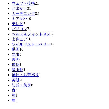
ウェブ・技術
21
お出かけ
31
ガーデニング
82
キアゲハ
19
テレビ
5
パソコン
71
ヘルス＆フィットネス
88
よさこい
16
ワイルドストロベリー
17
動画
10
昆虫
5
映画
6
植物
1
爬虫類
1
神社・お寺巡り
1
美肌
20
防犯・防災
8
食
4
魚
1
鳥
4