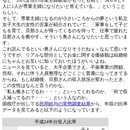
ると、20代女性の専業主婦願望がもっとも高く、34.6％と3
人に1人が専業主婦になりたいと答えている。」ということ
らしい。
そして、専業主婦になるのが小さいころからの夢という私立
女子大生の女性の言葉が紹介されていて、「家事をして子ど
もを育て、旦那さんが帰ってくるのを待って、仕事で疲れた
旦那さんを癒やす。そういう奥さんになりたいと思っていま
す」
これ読んでるといい奥さんになりそうだねぇ～なんて思いそ
うですが、リアルな部分としてお金に関する価値観は結婚前
にちゃんとお互いに知っておいたほうがいいよね。
ニュースを見ていると、大手企業でさえ、不振事業の閉鎖、
売却。それに伴う人員整理などごくごく普通になってきてる
からね。もし結婚後、旦那さんの収入状況が変わったとき、
この女性はなんと言うのかな。
「私も働きにでるわ・・・」といってくれるのか、「何で収
入減ってるの？・・・」という人なのか。
国税庁が出してる
民間給与の実態調査結果
から、年収の比率
データを見てみると以下のようになっています。
平成24年分収入比率
千人
％