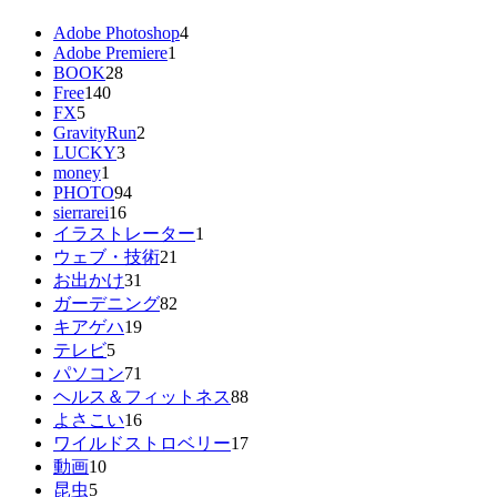
Adobe Photoshop
4
Adobe Premiere
1
BOOK
28
Free
140
FX
5
GravityRun
2
LUCKY
3
money
1
PHOTO
94
sierrarei
16
イラストレーター
1
ウェブ・技術
21
お出かけ
31
ガーデニング
82
キアゲハ
19
テレビ
5
パソコン
71
ヘルス＆フィットネス
88
よさこい
16
ワイルドストロベリー
17
動画
10
昆虫
5