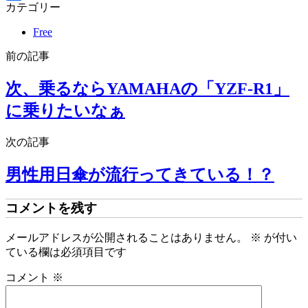
カテゴリー
共
有
Free
前の記事
次、乗るならYAMAHAの「YZF-R1」
に乗りたいなぁ
次の記事
男性用日傘が流行ってきている！？
コメントを残す
メールアドレスが公開されることはありません。
※
が付い
ている欄は必須項目です
コメント
※