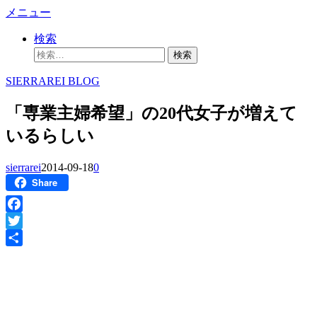
コ
メニュー
ン
検索
テ
検
ン
索:
ツ
SIERRAREI BLOG
へ
ス
「専業主婦希望」の20代女子が増えて
キ
ッ
いるらしい
プ
sierrarei
2014-09-18
0
Share
Facebook
Twitter
共
有