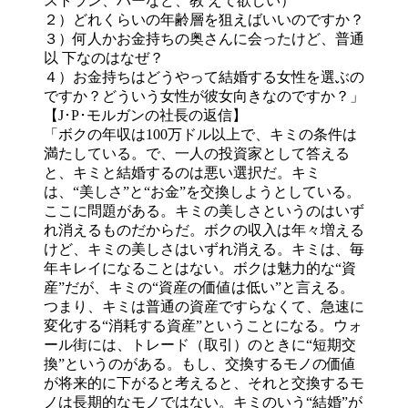
ストラン、バーなど、教 えて欲しい）
２）どれくらいの年齢層を狙えばいいのですか？
３）何人かお金持ちの奥さんに会ったけど、普通
以 下なのはなぜ？
４）お金持ちはどうやって結婚する女性を選ぶの
ですか？どういう女性が彼女向きなのですか？」
【J･P･モルガンの社長の返信】
「ボクの年収は100万ドル以上で、キミの条件は
満たしている。で、一人の投資家として答える
と、キミと結婚するのは悪い選択だ。キミ
は、“美しさ”と“お金”を交換しようとしている。
ここに問題がある。キミの美しさというのはいず
れ消えるものだからだ。ボクの収入は年々増える
けど、キミの美しさはいずれ消える。キミは、毎
年キレイになることはない。ボクは魅力的な“資
産”だが、キミの“資産の価値は低い”と言える。
つまり、キミは普通の資産ですらなくて、急速に
変化する“消耗する資産”ということになる。ウォ
ール街には、トレード（取引）のときに“短期交
換”というのがある。もし、交換するモノの価値
が将来的に下がると考えると、それと交換するモ
ノは長期的なモノではない。キミのいう“結婚”が