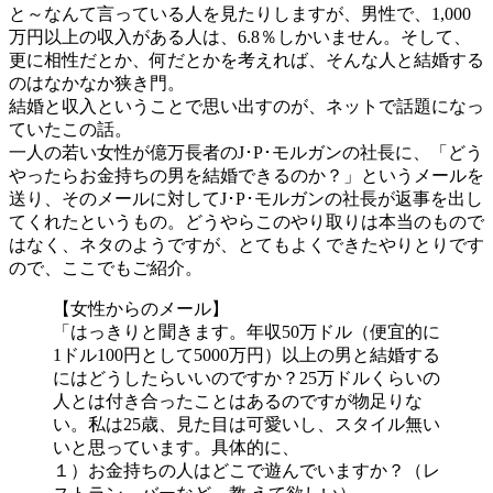
と～なんて言っている人を見たりしますが、男性で、1,000
万円以上の収入がある人は、6.8％しかいません。そして、
更に相性だとか、何だとかを考えれば、そんな人と結婚する
のはなかなか狭き門。
結婚と収入ということで思い出すのが、ネットで話題になっ
ていたこの話。
一人の若い女性が億万長者のJ･P･モルガンの社長に、「どう
やったらお金持ちの男を結婚できるのか？」というメールを
送り、そのメールに対してJ･P･モルガンの社長が返事を出し
てくれたというもの。どうやらこのやり取りは本当のもので
はなく、ネタのようですが、とてもよくできたやりとりです
ので、ここでもご紹介。
【女性からのメール】
「はっきりと聞きます。年収50万ドル（便宜的に
1ドル100円として5000万円）以上の男と結婚する
にはどうしたらいいのですか？25万ドルくらいの
人とは付き合ったことはあるのですが物足りな
い。私は25歳、見た目は可愛いし、スタイル無い
いと思っています。具体的に、
１）お金持ちの人はどこで遊んでいますか？（レ