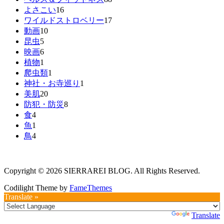
よさこい
16
ワイルドストロベリー
17
動画
10
昆虫
5
映画
6
植物
1
爬虫類
1
神社・お寺巡り
1
美肌
20
防犯・防災
8
食
4
魚
1
鳥
4
Copyright © 2026 SIERRAREI BLOG. All Rights Reserved.
Codilight Theme by
FameThemes
Translate »
Powered by
Translate