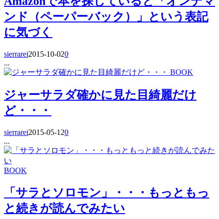
Amazonで本を探していると「オンデマ
ンド（ペーパーバック）」という表記
に気づく
sierrarei
2015-10-02
0
...
BOOK
ジャーサラダ確かに見た目綺麗だけ
ど・・・
sierrarei
2015-05-12
0
...
BOOK
「サラとソロモン」・・・もっともっ
と続きが読んでみたい