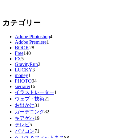
カテゴリー
Adobe Photoshop
4
Adobe Premiere
1
BOOK
28
Free
140
FX
5
GravityRun
2
LUCKY
3
money
1
PHOTO
94
sierrarei
16
イラストレーター
1
ウェブ・技術
21
お出かけ
31
ガーデニング
82
キアゲハ
19
テレビ
5
パソコン
71
ヘルス＆フィットネス
88