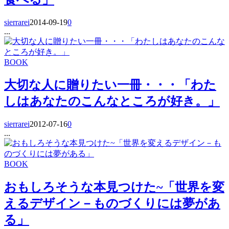
sierrarei
2014-09-19
0
...
BOOK
大切な人に贈りたい一冊・・・「わた
しはあなたのこんなところが好き。」
sierrarei
2012-07-16
0
...
BOOK
おもしろそうな本見つけた~「世界を変
えるデザイン－ものづくりには夢があ
る」