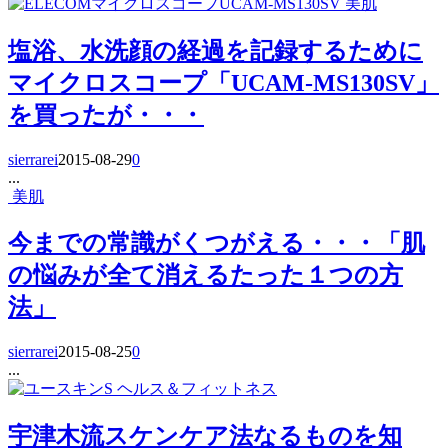
美肌
塩浴、水洗顔の経過を記録するために
マイクロスコープ「UCAM-MS130SV」
を買ったが・・・
sierrarei
2015-08-29
0
...
美肌
今までの常識がくつがえる・・・「肌
の悩みが全て消えるたった１つの方
法」
sierrarei
2015-08-25
0
...
ヘルス＆フィットネス
宇津木流スケンケア法なるものを知