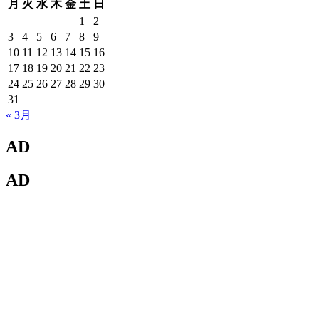
ー
月
火
水
木
金
土
日
ジ
1
2
3
4
5
6
7
8
9
送
10
11
12
13
14
15
16
り
17
18
19
20
21
22
23
24
25
26
27
28
29
30
31
« 3月
AD
AD