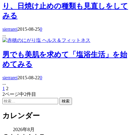
り、日焼け止めの種類も見直しをして
みる
sierrarei
2015-08-25
0
...
ヘルス＆フィットネス
男でも美肌を求めて「塩浴生活」を始
めてみる
sierrarei
2015-08-22
0
...
1
2
ペ
ペ
2ページ中2件目
ー
ー
投
検
ジ
ジ
稿
索:
カレンダー
の
ペ
2026年8月