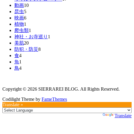
動画
10
昆虫
5
映画
6
植物
1
爬虫類
1
神社・お寺巡り
1
美肌
20
防犯・防災
8
食
4
魚
1
鳥
4
Copyright © 2026 SIERRAREI BLOG. All Rights Reserved.
Codilight Theme by
FameThemes
Translate »
Powered by
Translate