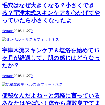
毛穴はなぜ大きくなる？小さくでき
る？宇津木式スキンケアを心かげてや
っていたら小さくなったよ
sierrarei
2016-11-27
0
...
ヘルス＆フィットネス
宇津木流スキンケア＆塩浴を始めて15
ヶ月が経過して、肌の感じはどうなっ
たか？
sierrarei
2016-11-27
0
...
ヘルス＆フィットネス
便秘なんだよね～と気軽に言っている
あなたはやばい！体から腐敗臭でてま