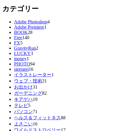
カテゴリー
Adobe Photoshop
4
Adobe Premiere
1
BOOK
28
Free
140
FX
5
GravityRun
2
LUCKY
3
money
1
PHOTO
94
sierrarei
16
イラストレーター
1
ウェブ・技術
21
お出かけ
31
ガーデニング
82
キアゲハ
19
テレビ
5
パソコン
71
ヘルス＆フィットネス
88
よさこい
16
ワイルドストロベリー
17