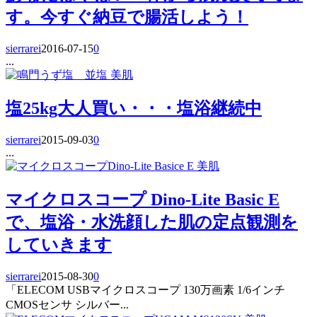
す。今すぐ納豆で腸活しよう！
sierrarei
2016-07-15
0
...
美肌
塩25kg大人買い・・・塩浴継続中
sierrarei
2015-09-03
0
...
美肌
マイクロスコープ Dino-Lite Basic E
で、塩浴・水洗顔した肌の定点観測を
していきます
sierrarei
2015-08-30
0
「ELECOM USBマイクロスコープ 130万画素 1/6インチ
CMOSセンサ シルバー...