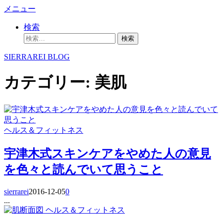
コ
メニュー
ン
検索
テ
検
ン
索:
ツ
SIERRAREI BLOG
へ
ス
カテゴリー:
美肌
キ
ッ
プ
ヘルス＆フィットネス
宇津木式スキンケアをやめた人の意見
を色々と読んでいて思うこと
sierrarei
2016-12-05
0
...
ヘルス＆フィットネス