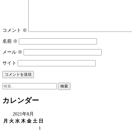
コメント
※
名前
※
メール
※
サイト
検
索:
カレンダー
2021年8月
月
火
水
木
金
土
日
1