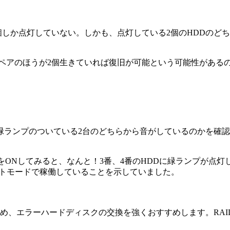
個しか点灯していない。しかも、点灯している2個のHDDのど
いるペアのほうが2個生きていれば復旧が可能という可能性がある
緑ランプのついている2台のどちらから音がしているのかを確認
してみると、なんと！3番、4番のHDDに緑ランプが点灯し、NAS N
ートモードで稼働していることを示していました。
め、エラーハードディスクの交換を強くおすすめします。RAI