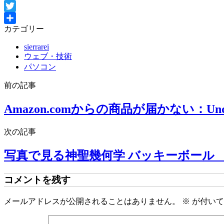
Facebook
Twitter
カテゴリー
共
有
sierrarei
ウェブ・技術
パソコン
前の記事
Amazon.comからの商品が届かない：Undeli
次の記事
写真で見る神聖幾何学 バッキーボール フ
コメントを残す
メールアドレスが公開されることはありません。
※
が付いて