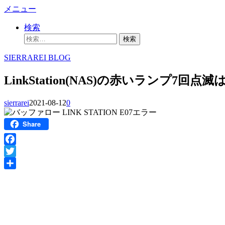
コ
メニュー
ン
検索
テ
検
ン
索:
ツ
SIERRAREI BLOG
へ
ス
LinkStation(NAS)の赤いランプ7回点滅
キ
ッ
sierrarei
2021-08-12
0
プ
Share
Facebook
Twitter
共
有