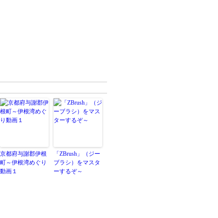
京都府与謝郡伊根
「ZBrush」（ジー
町～伊根湾めぐり
ブラシ）をマスタ
動画１
ーするぞ～