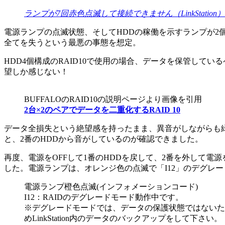
ランプが7回赤色点滅して接続できません（LinkStation）
電源ランプの点滅状態、そしてHDDの稼働を示すランプが2
全てを失うという最悪の事態を想定。
HDD4個構成のRAID10で使用の場合、データを保管して
望しか感じない！
BUFFALOのRAID10の説明ページより画像を引用
2台×2のペアでデータを二重化するRAID 10
データ全損失という絶望感を持ったまま、異音がしながらも
と、2番のHDDから音がしているのが確認できました。
再度、電源をOFFして1番のHDDを戻して、2番を外して電源をON
した。電源ランプは、オレンジ色の点滅で「I12」のデグレ
電源ランプ橙色点滅(インフォメーションコード)
I12：RAIDのデグレードモード動作中です。
※デグレードモードでは、データの保護状態ではないた
めLinkStation内のデータのバックアップをして下さい。