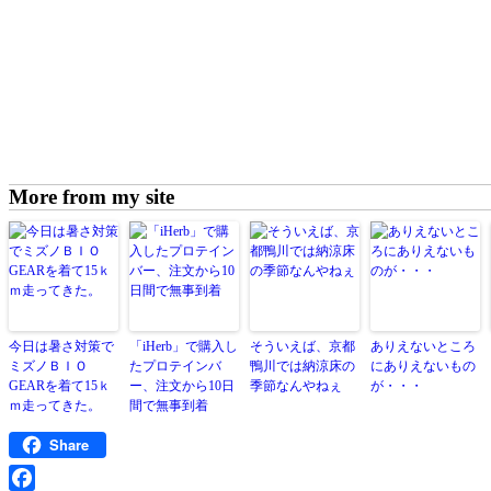
More from my site
今日は暑さ対策で
「iHerb」で購入し
そういえば、京都
ありえないところ
ミズノＢＩＯ
たプロテインバ
鴨川では納涼床の
にありえないもの
GEARを着て15ｋ
ー、注文から10日
季節なんやねぇ
が・・・
ｍ走ってきた。
間で無事到着
Share