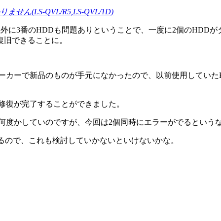
S-QVL/R5,LS-QVL/1D)
外した2番以外に3番のHDDも問題ありということで、一度に2個の
復旧できることに。
、同じメーカーで新品のものが手元になかったので、以前使用してい
D修復が完了することができました。
復は何度かしていのですが、今回は2個同時にエラーがでるという
あるので、これも検討していかないといけないかな。