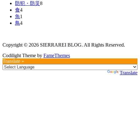
防犯・防災
8
食
4
魚
1
鳥
4
Copyright © 2026 SIERRAREI BLOG. All Rights Reserved.
Codilight Theme by
FameThemes
Translate »
Powered by
Translate