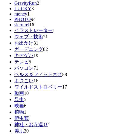
GravityRun
2
LUCKY
3
money
1
PHOTO
94
sierrarei
16
イラストレーター
1
ウェブ・技術
21
お出かけ
31
ガーデニング
82
キアゲハ
19
テレビ
5
パソコン
71
ヘルス＆フィットネス
88
よさこい
16
ワイルドストロベリー
17
動画
10
昆虫
5
映画
6
植物
1
爬虫類
1
神社・お寺巡り
1
美肌
20