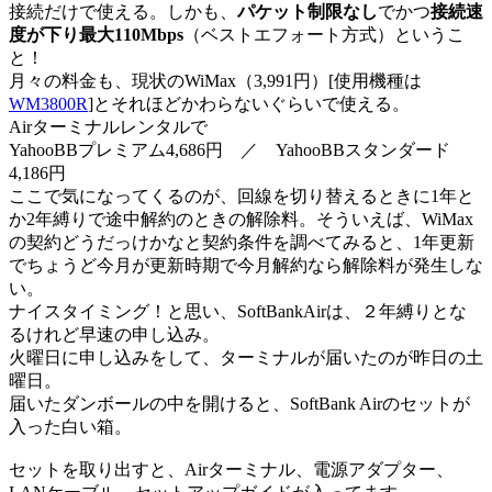
接続だけで使える。しかも、
パケット制限なし
でかつ
接続速
度が下り最大110Mbps
（ベストエフォート方式）というこ
と！
月々の料金も、現状のWiMax（3,991円）[使用機種は
WM3800R
]とそれほどかわらないぐらいで使える。
Airターミナルレンタルで
YahooBBプレミアム4,686円 ／ YahooBBスタンダード
4,186円
ここで気になってくるのが、回線を切り替えるときに1年と
か2年縛りで途中解約のときの解除料。そういえば、WiMax
の契約どうだっけかなと契約条件を調べてみると、1年更新
でちょうど今月が更新時期で今月解約なら解除料が発生しな
い。
ナイスタイミング！と思い、SoftBankAirは、２年縛りとな
るけれど早速の申し込み。
火曜日に申し込みをして、ターミナルが届いたのが昨日の土
曜日。
届いたダンボールの中を開けると、SoftBank Airのセットが
入った白い箱。
セットを取り出すと、Airターミナル、電源アダプター、