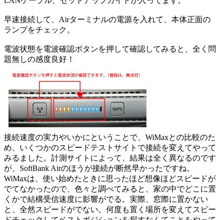
LANケーブル、セットアップガイドが入ってます。
早速接続して、Airターミナルの電源を入れて、本体正面の
ランプをチェック。
電波状態を電波確認ボタンを押して確認してみると、全く問
題無しの感度良好！
接続速度の実力やいかにということで、WiMaxとの比較のた
め、いくつかのスピードテストサイトで接続を変えてやって
みるました。計測サイトによって、結果は全く異なるのです
が、SoftBank Airのほうが接続が断然早かったですね。
WiMaxは、使い始めたときに思ったほど想像ほどスピードが
でてなかったので、色々と調べてみると、家の中でどこに置
くかで結構受信速度に影響がでる。実際、窓際に置かない
と、全然スピードがでない。何度も置く場所を変えてスピー
ドチェックしてベストポジションを探すなんてことをやって