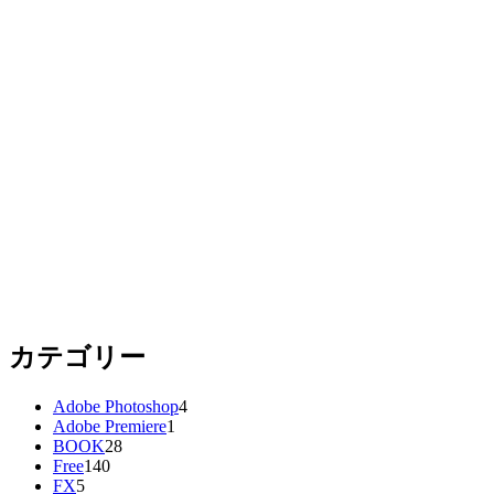
カテゴリー
Adobe Photoshop
4
Adobe Premiere
1
BOOK
28
Free
140
FX
5