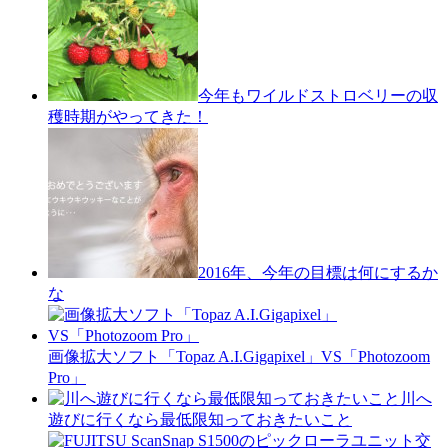
今年もワイルドストロベリーの収
穫時期がやってきた！
2016年、今年の目標は何にするか
な
画像拡大ソフト「Topaz A.I.Gigapixel」VS「Photozoom
Pro」
川へ
遊びに行くなら最低限知っておきたいこと