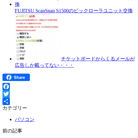
FUJITSU ScanSnap S1500のピックローラユニット交換
チケットボードからくるメールが
広告しか載ってない・・・
Share
Facebook
Twitter
カテゴリー
共
有
パソコン
前の記事