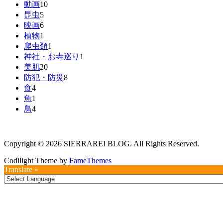
動画
10
昆虫
5
映画
6
植物
1
爬虫類
1
神社・お寺巡り
1
美肌
20
防犯・防災
8
食
4
魚
1
鳥
4
Copyright © 2026 SIERRAREI BLOG. All Rights Reserved.
Codilight Theme by
FameThemes
Translate »