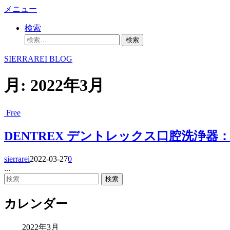
コ
メニュー
ン
検索
テ
検
ン
索:
ツ
SIERRAREI BLOG
へ
ス
月:
2022年3月
キ
ッ
プ
Free
DENTREX デントレックス口腔洗浄
sierrarei
2022-03-27
0
...
検
索:
カレンダー
2022年3月