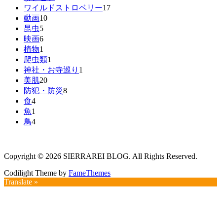
ワイルドストロベリー
17
動画
10
昆虫
5
映画
6
植物
1
爬虫類
1
神社・お寺巡り
1
美肌
20
防犯・防災
8
食
4
魚
1
鳥
4
Copyright © 2026 SIERRAREI BLOG. All Rights Reserved.
Codilight Theme by
FameThemes
Translate »