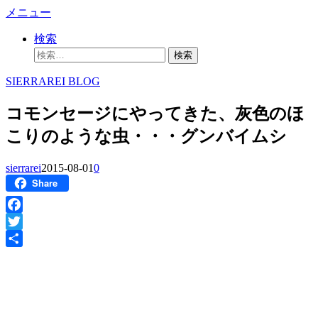
コ
メニュー
ン
検索
テ
検
ン
索:
ツ
SIERRAREI BLOG
へ
ス
コモンセージにやってきた、灰色のほ
キ
ッ
こりのような虫・・・グンバイムシ
プ
sierrarei
2015-08-01
0
Share
Facebook
Twitter
共
有