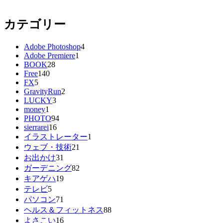
カテゴリー
Adobe Photoshop
4
Adobe Premiere
1
BOOK
28
Free
140
FX
5
GravityRun
2
LUCKY
3
money
1
PHOTO
94
sierrarei
16
イラストレーター
1
ウェブ・技術
21
お出かけ
31
ガーデニング
82
キアゲハ
19
テレビ
5
パソコン
71
ヘルス＆フィットネス
88
よさこい
16