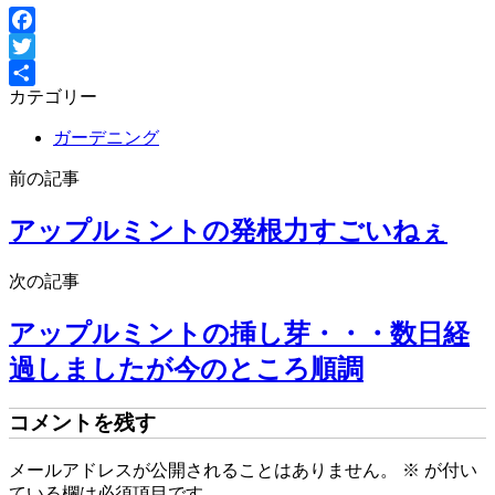
Facebook
Twitter
カテゴリー
共
有
ガーデニング
前の記事
アップルミントの発根力すごいねぇ
次の記事
アップルミントの挿し芽・・・数日経
過しましたが今のところ順調
コメントを残す
メールアドレスが公開されることはありません。
※
が付い
ている欄は必須項目です