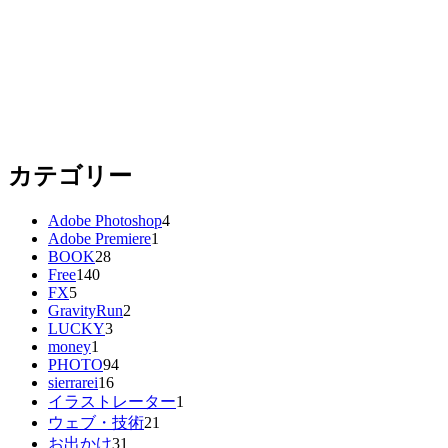
カテゴリー
Adobe Photoshop
4
Adobe Premiere
1
BOOK
28
Free
140
FX
5
GravityRun
2
LUCKY
3
money
1
PHOTO
94
sierrarei
16
イラストレーター
1
ウェブ・技術
21
お出かけ
31