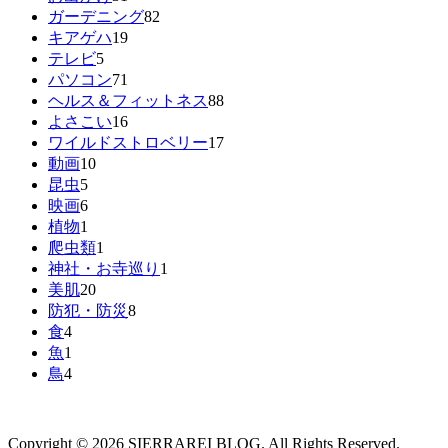
ガーデニング
82
キアゲハ
19
テレビ
5
パソコン
71
ヘルス＆フィットネス
88
よさこい
16
ワイルドストロベリー
17
動画
10
昆虫
5
映画
6
植物
1
爬虫類
1
神社・お寺巡り
1
美肌
20
防犯・防災
8
食
4
魚
1
鳥
4
Copyright © 2026 SIERRAREI BLOG. All Rights Reserved.