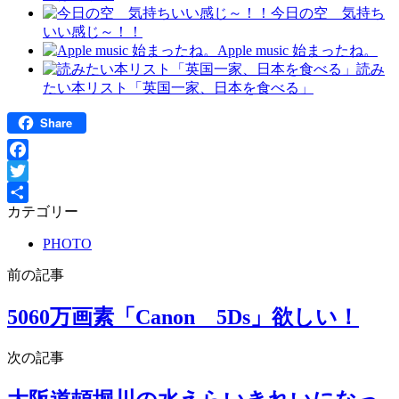
今日の空 気持ち
いい感じ～！！
Apple music 始まったね。
読み
たい本リスト「英国一家、日本を食べる」
Share
Facebook
Twitter
カテゴリー
共
有
PHOTO
前の記事
5060万画素「Canon 5Ds」欲しい！
次の記事