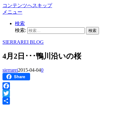
コンテンツへスキップ
メニュー
検索
検索:
SIERRAREI BLOG
4月2日･･･鴨川沿いの桜
sierrarei
2015-04-04
0
Share
Facebook
Twitter
共
有