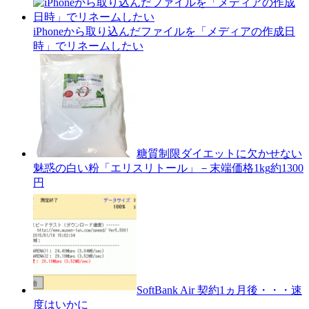
iPhoneから取り込んだファイルを「メディアの作成日
時」でリネームしたい
糖質制限ダイエットに欠かせない
魅惑の白い粉「エリスリトール」－末端価格1kg約1300
円
SoftBank Air 契約1ヵ月後・・・速
度はいかに