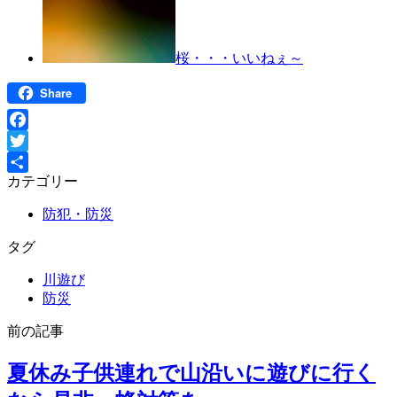
桜・・・いいねぇ～
Share
Facebook
Twitter
カテゴリー
共
有
防犯・防災
タグ
川遊び
防災
前の記事
夏休み子供連れで山沿いに遊びに行く