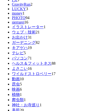
GravityRun
2
LUCKY
3
money
1
PHOTO
94
sierrarei
16
イラストレーター
1
ウェブ・技術
21
お出かけ
31
ガーデニング
82
キアゲハ
19
テレビ
5
パソコン
71
ヘルス＆フィットネス
88
よさこい
16
ワイルドストロベリー
17
動画
10
昆虫
5
映画
6
植物
1
爬虫類
1
神社・お寺巡り
1
美肌
20