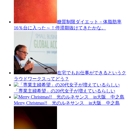
糖質制限ダイエット－体脂肪率
16％台に入った～！停滞期抜けてきたかな。
在宅でもお仕事ができるというク
ラウドワークスってどう？
「専業主婦希望」の20代女子が増えているらしい
Merry Christmas!! 光のルネサンス in大阪 中之島