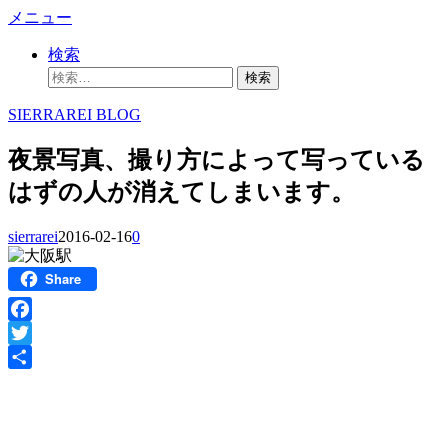
コ
メニュー
ン
検索
テ
検
ン
索:
ツ
SIERRAREI BLOG
へ
ス
夜景写真、撮り方によって写っている
キ
ッ
はずの人が消えてしまいます。
プ
sierrarei
2016-02-16
0
Share
Facebook
Twitter
共
有