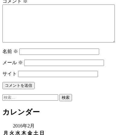
コメント
※
名前
※
メール
※
サイト
検
索:
カレンダー
2016年2月
月
火
水
木
金
土
日