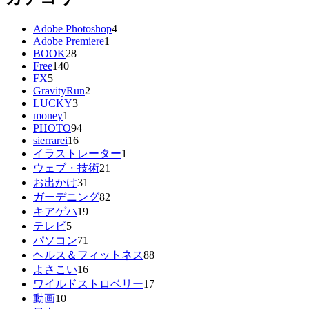
Adobe Photoshop
4
Adobe Premiere
1
BOOK
28
Free
140
FX
5
GravityRun
2
LUCKY
3
money
1
PHOTO
94
sierrarei
16
イラストレーター
1
ウェブ・技術
21
お出かけ
31
ガーデニング
82
キアゲハ
19
テレビ
5
パソコン
71
ヘルス＆フィットネス
88
よさこい
16
ワイルドストロベリー
17
動画
10