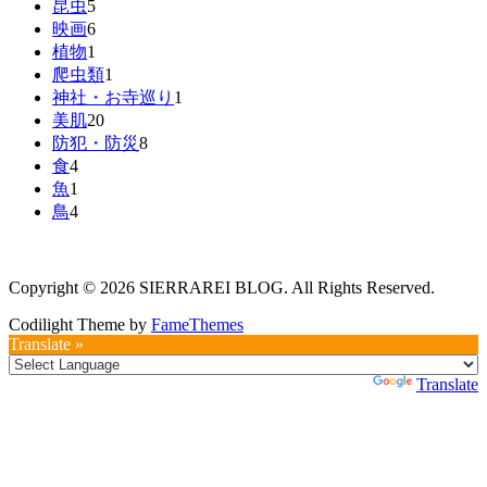
昆虫
5
映画
6
植物
1
爬虫類
1
神社・お寺巡り
1
美肌
20
防犯・防災
8
食
4
魚
1
鳥
4
Copyright © 2026 SIERRAREI BLOG. All Rights Reserved.
Codilight Theme by
FameThemes
Translate »
Powered by
Translate