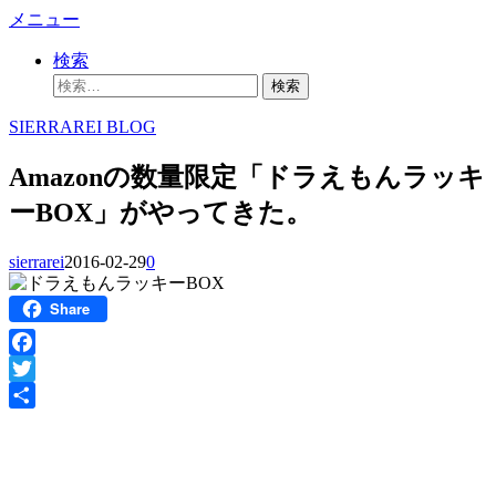
コ
メニュー
ン
検索
テ
検
ン
索:
ツ
SIERRAREI BLOG
へ
ス
Amazonの数量限定「ドラえもんラッキ
キ
ッ
ーBOX」がやってきた。
プ
sierrarei
2016-02-29
0
Share
Facebook
Twitter
共
有