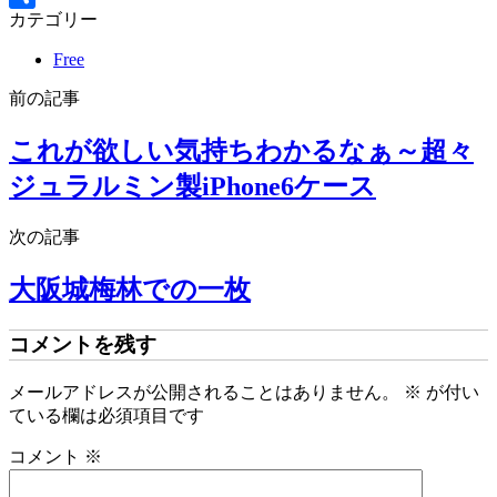
カテゴリー
共
有
Free
前の記事
これが欲しい気持ちわかるなぁ～超々
ジュラルミン製iPhone6ケース
次の記事
大阪城梅林での一枚
コメントを残す
メールアドレスが公開されることはありません。
※
が付い
ている欄は必須項目です
コメント
※