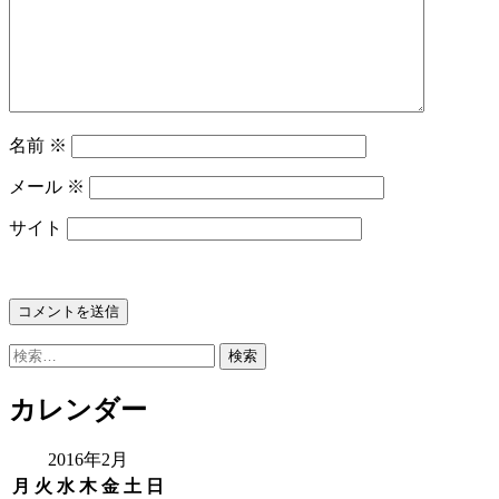
名前
※
メール
※
サイト
検
索:
カレンダー
2016年2月
月
火
水
木
金
土
日