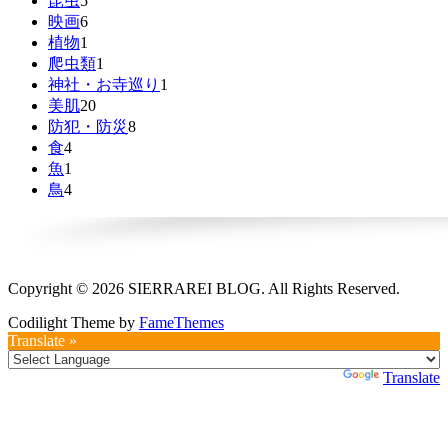
昆虫
5
映画
6
植物
1
爬虫類
1
神社・お寺巡り
1
美肌
20
防犯・防災
8
食
4
魚
1
鳥
4
Copyright © 2026 SIERRAREI BLOG. All Rights Reserved.
Codilight Theme by
FameThemes
Translate »
Powered by
Translate