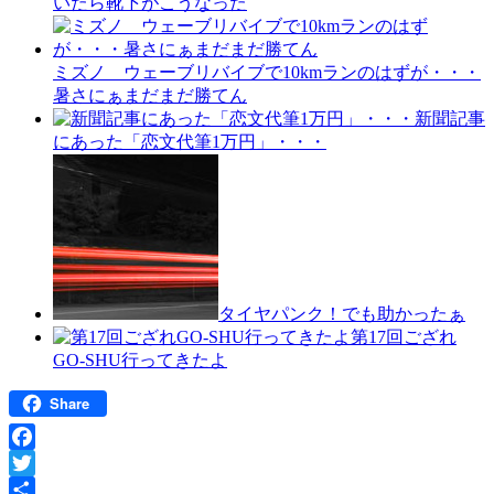
いたら靴下がこうなった
ミズノ ウェーブリバイブで10kmランのはずが・・・
暑さにぁまだまだ勝てん
新聞記事
にあった「恋文代筆1万円」・・・
タイヤパンク！でも助かったぁ
第17回ござれ
GO-SHU行ってきたよ
Share
Facebook
Twitter