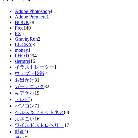
Adobe Photoshop
4
Adobe Premiere
1
BOOK
28
Free
140
FX
5
GravityRun
2
LUCKY
3
money
1
PHOTO
94
sierrarei
16
イラストレーター
1
ウェブ・技術
21
お出かけ
31
ガーデニング
82
キアゲハ
19
テレビ
5
パソコン
71
ヘルス＆フィットネス
88
よさこい
16
ワイルドストロベリー
17
動画
10