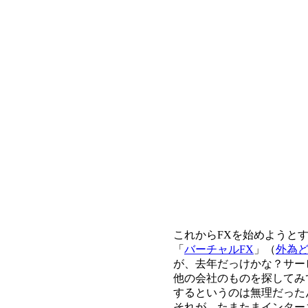
これからFXを始めようと
「
バーチャルFX
」（
外為
が、去年だっけかな？サー
他の会社のものを探してみ
するというのは無理だった
それが、たまたまインター