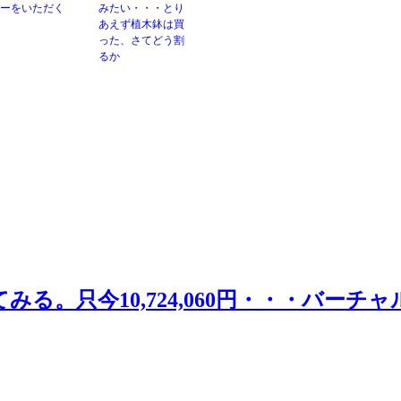
ーをいただく
みたい・・・とり
あえず植木鉢は買
った、さてどう割
るか
る。只今10,724,060円・・・バーチ