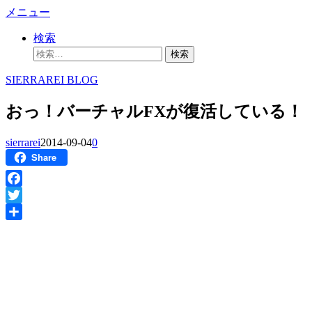
コ
メニュー
ン
検索
テ
検
ン
索:
ツ
SIERRAREI BLOG
へ
ス
おっ！バーチャルFXが復活している！
キ
ッ
sierrarei
2014-09-04
0
プ
Share
Facebook
Twitter
共
有