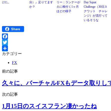
けた。
分）』足りてます
リー：ランナーが
Day Squat
か？
土に根付く1ヶ月
Challenge（30日ス
ほどの様子
クワット チャレ
ンジ）が流行って
いるそうな
Share
Facebook
Twitter
カテゴリー
共
有
FX
前の記事
久々に、バーチャルFXもデータ取りしてみ
次の記事
1月15日のスイスフラン凄かったね