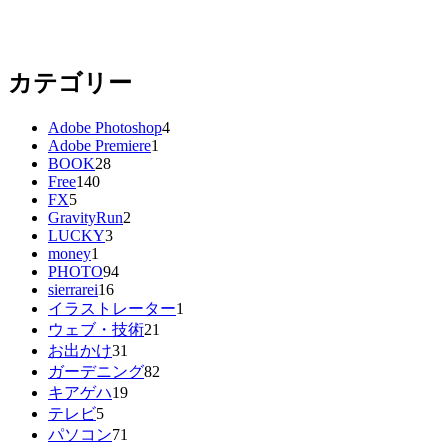
カテゴリー
Adobe Photoshop
4
Adobe Premiere
1
BOOK
28
Free
140
FX
5
GravityRun
2
LUCKY
3
money
1
PHOTO
94
sierrarei
16
イラストレーター
1
ウェブ・技術
21
お出かけ
31
ガーデニング
82
キアゲハ
19
テレビ
5
パソコン
71