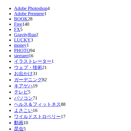
Adobe Photoshop
4
Adobe Premiere
1
BOOK
28
Free
140
FX
5
GravityRun
2
LUCKY
3
money
1
PHOTO
94
sierrarei
16
イラストレーター
1
ウェブ・技術
21
お出かけ
31
ガーデニング
82
キアゲハ
19
テレビ
5
パソコン
71
ヘルス＆フィットネス
88
よさこい
16
ワイルドストロベリー
17
動画
10
昆虫
5