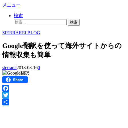
コ
メニュー
ン
検索
テ
検
ン
索:
ツ
SIERRAREI BLOG
へ
ス
Google翻訳を使って海外サイトからの
キ
ッ
情報収集も簡単
プ
sierrarei
2018-08-16
0
Share
Facebook
Twitter
共
有