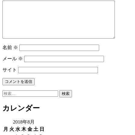
名前
※
メール
※
サイト
検
索:
カレンダー
2018年8月
月
火
水
木
金
土
日