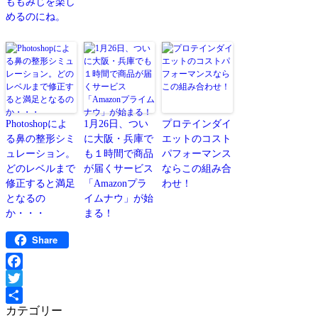
ももみじを楽し
めるのにね。
Photoshopによ
1月26日、つい
プロテインダイ
る鼻の整形シミ
に大阪・兵庫で
エットのコスト
ュレーション。
も１時間で商品
パフォーマンス
どのレベルまで
が届くサービス
ならこの組み合
修正すると満足
「Amazonプラ
わせ！
となるの
イムナウ」が始
か・・・
まる！
Share
Facebook
Twitter
カテゴリー
共