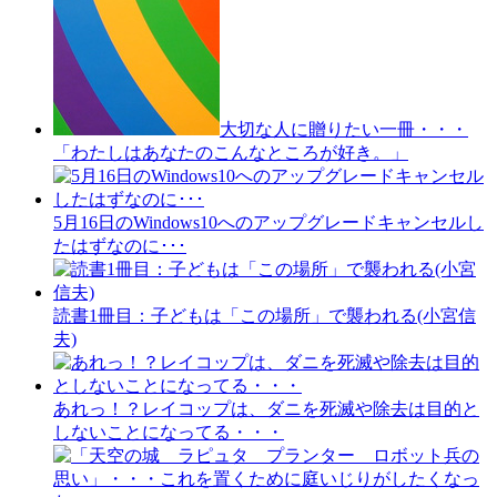
大切な人に贈りたい一冊・・・
「わたしはあなたのこんなところが好き。」
5月16日のWindows10へのアップグレードキャンセルし
たはずなのに･･･
読書1冊目：子どもは「この場所」で襲われる(小宮信
夫)
あれっ！？レイコップは、ダニを死滅や除去は目的と
しないことになってる・・・