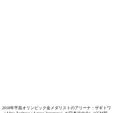
2018年平昌オリンピック金メダリストのアリーナ・ザギトワ