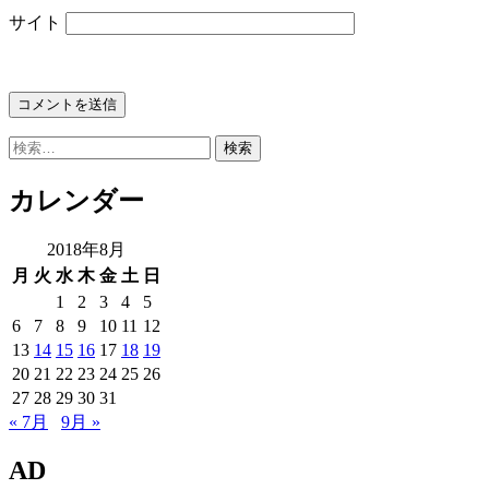
サイト
検
索:
カレンダー
2018年8月
月
火
水
木
金
土
日
1
2
3
4
5
6
7
8
9
10
11
12
13
14
15
16
17
18
19
20
21
22
23
24
25
26
27
28
29
30
31
« 7月
9月 »
AD