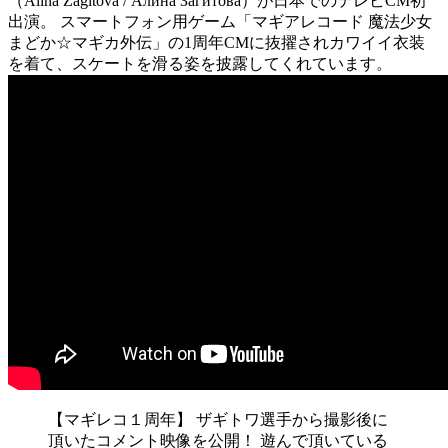
（Alina Zagitova / Алина Загитова）が日本でのテレビCM初
出演。 スマートフォン用ゲーム「マギアレコード 魔法少⼥
まどか☆マギカ外伝」の1周年CMに抜擢されカワイイ衣装
を着て、スケートを滑る姿を披露してくれています。
【マギレコ１周年】 ザギトワ選手から撮影後に
頂いたコメント映像を公開！ 遊んで頂いている