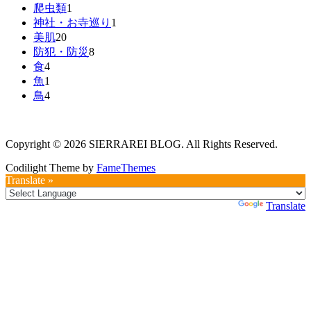
爬虫類
1
神社・お寺巡り
1
美肌
20
防犯・防災
8
食
4
魚
1
鳥
4
Copyright © 2026 SIERRAREI BLOG. All Rights Reserved.
Codilight Theme by
FameThemes
Translate »
Powered by
Translate