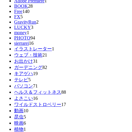
Adobe Premiere
1
BOOK
28
Free
140
FX
5
GravityRun
2
LUCKY
3
money
1
PHOTO
94
sierrarei
16
イラストレーター
1
ウェブ・技術
21
お出かけ
31
ガーデニング
82
キアゲハ
19
テレビ
5
パソコン
71
ヘルス＆フィットネス
88
よさこい
16
ワイルドストロベリー
17
動画
10
昆虫
5
映画
6
植物
1