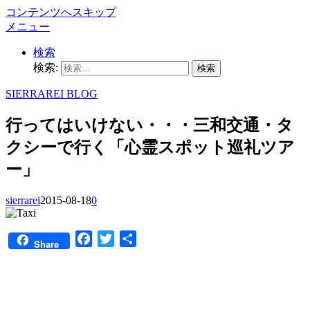
コンテンツへスキップ
メニュー
検索
検索:
SIERRAREI BLOG
行ってはいけない・・・三和交通・タ
クシーで行く「心霊スポット巡礼ツア
ー」
sierrarei
2015-08-18
0
Facebook
Twitter
共
Share
有