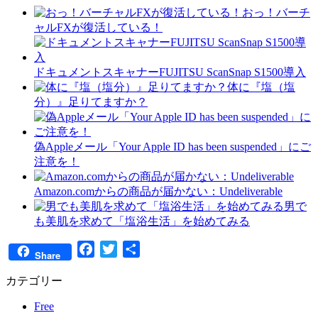
おっ！バーチ
ャルFXが復活している！
ドキュメントスキャナーFUJITSU ScanSnap S1500導入
体に『塩（塩
分）』足りてますか？
偽Appleメール「Your Apple ID has been suspended」にご
注意を！
Amazon.comからの商品が届かない：Undeliverable
男で
も美肌を求めて「塩浴生活」を始めてみる
Facebook
Twitter
共
Share
有
カテゴリー
Free