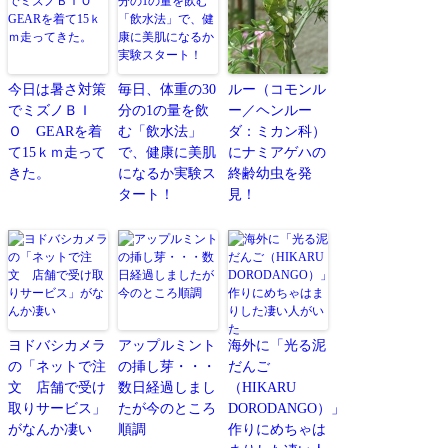
今日は暑さ対策
毎日、体重の30
ルー（コモンル
でミズノＢＩ
分の1の量を飲
ー／ヘンルー
Ｏ GEARを着
む「飲水法」
ダ：ミカン科）
て15ｋｍ走って
で、健康に美肌
にナミアゲハの
きた。
になるか実験ス
終齢幼虫を発
タート！
見！
ヨドバシカメラ
アップルミント
海外に「光る泥
の「ネットで注
の挿し芽・・・
だんご
文 店舗で受け
数日経過しまし
（HIKARU
取りサービス」
たが今のところ
DORODANGO）」
がなんか凄い
順調
作りにめちゃは