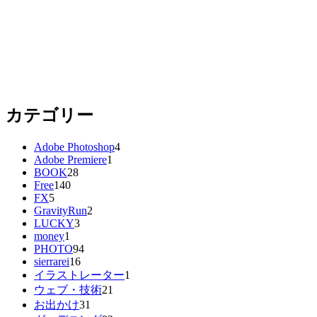
カテゴリー
Adobe Photoshop
4
Adobe Premiere
1
BOOK
28
Free
140
FX
5
GravityRun
2
LUCKY
3
money
1
PHOTO
94
sierrarei
16
イラストレーター
1
ウェブ・技術
21
お出かけ
31