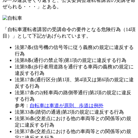
ルール違反をくり返すと、公安委員会運転者講習の受講を命
ぜられる・・・」とある。
「自転車運転者講習の受講命令の要件となる危険行為（14項
目）」として下記があげられています。
法第7条(信号機の信号等に従う義務)の規定に違反する
行為
法第8条(通行の禁止等)第1項の規定に違反する行為
法第9条(歩行者用道路を通行する車両の義務)の規定に
違反する行為
法第17条(通行区分)第1項、第4項又は第6項の規定に違
反する行為
法第17条の2(軽車両の路側帯通行)第2項の規定に違反
する行為
参考：
自転車は車道が原則、歩道は例外
法第33条(踏切の通過)第2項の規定に違反する行為
法第36条(交差点における他の車両等との関係等)の規
定に違反する行為
法第37条(交差点における他の車両等との関係等)の規
定に違反する行為