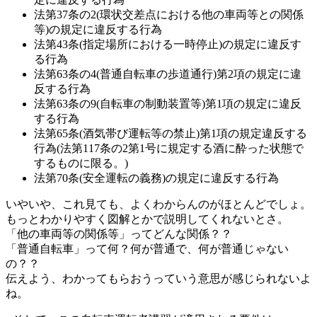
法第37条の2(環状交差点における他の車両等との関係
等)の規定に違反する行為
法第43条(指定場所における一時停止)の規定に違反す
る行為
法第63条の4(普通自転車の歩道通行)第2項の規定に違
反する行為
法第63条の9(自転車の制動装置等)第1項の規定に違反
する行為
法第65条(酒気帯び運転等の禁止)第1項の規定違反する
行為(法第117条の2第1号に規定する酒に酔った状態で
するものに限る。)
法第70条(安全運転の義務)の規定に違反する行為
いやいや、これ見ても、よくわからんのがほとんどでしょ。
もっとわかりやすく図解とかで説明してくれないとさ。
「他の車両等の関係等」ってどんな関係？？
「普通自転車」って何？何が普通で、何が普通じゃない
の？？
伝えよう、わかってもらおうっていう意思が感じられないよ
ね。