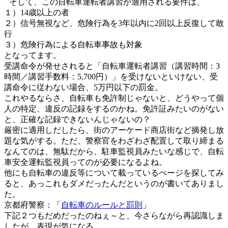
そして、この自転車運転者講習が適用される要件は、
１）14歳以上の者
２）信号無視など、危険行為を3年以内に2回以上反復して敢
行
３）危険行為による自転車事故も対象
となってます。
受講命令が発せされると「自転車運転者講習（講習時間：3
時間／講習手数料：5,700円）」を受けないといけない、受
講命令に従わない場合、5万円以下の罰金。
これやるならさ、自転車も免許制じゃないと、どうやって個
人の特定、違反の記録をするのかね。免許証みたいのがない
と、正確な記録できないんじゃないの？
厳密に適用しだしたら、街のアーケード商店街など摘発し放
題な気がする。ただ、警察官をわざわざ配置して取り締まる
なんてのは、無駄だから、駐車監視員みたいな感じで、自転
車安全運転監視員ってのが必要になるよね。
他にも自転車の違反等について載っているぺージを探してみ
ると、あっこれもダメだったんだというのが書いてありまし
た。
京都府警察：「
自転車のルールと罰則
」
下記２つもだめだったのねぇ～と、今さらながら再認識しま
したが、表現が気になる。