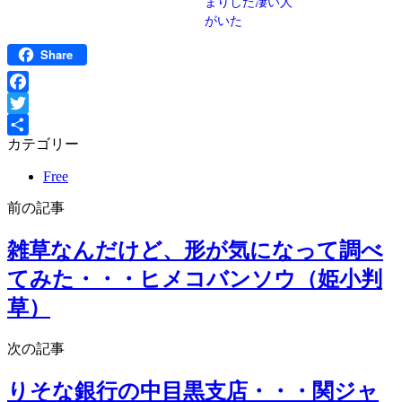
まりした凄い人
がいた
Share
Facebook
Twitter
カテゴリー
共
有
Free
前の記事
雑草なんだけど、形が気になって調べ
てみた・・・ヒメコバンソウ（姫小判
草）
次の記事
りそな銀行の中目黒支店・・・関ジャ