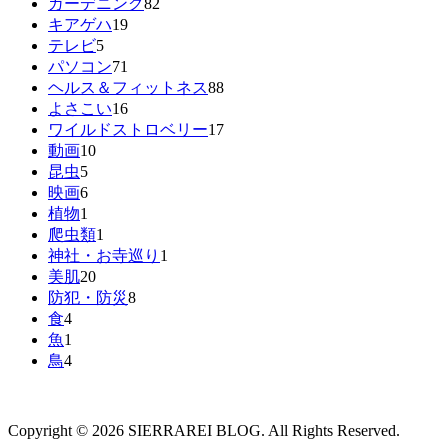
ガーデニング
82
キアゲハ
19
テレビ
5
パソコン
71
ヘルス＆フィットネス
88
よさこい
16
ワイルドストロベリー
17
動画
10
昆虫
5
映画
6
植物
1
爬虫類
1
神社・お寺巡り
1
美肌
20
防犯・防災
8
食
4
魚
1
鳥
4
Copyright © 2026 SIERRAREI BLOG. All Rights Reserved.