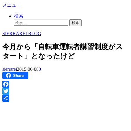
コ
メニュー
ン
検索
テ
検
ン
索:
ツ
SIERRAREI BLOG
へ
ス
今月から「自転車運転者講習制度がス
キ
ッ
タート」となったけど
プ
sierrarei
2015-06-08
0
Share
Facebook
Twitter
共
有