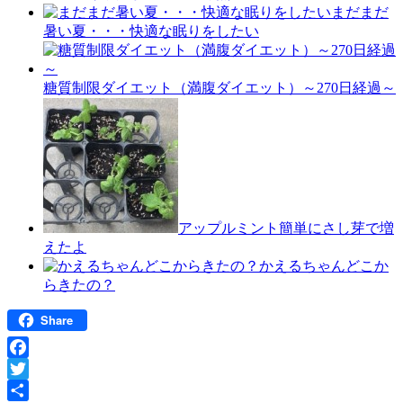
まだまだ
暑い夏・・・快適な眠りをしたい
糖質制限ダイエット（満腹ダイエット）～270日経過～
アップルミント簡単にさし芽で増
えたよ
かえるちゃんどこか
らきたの？
Share
Facebook
Twitter