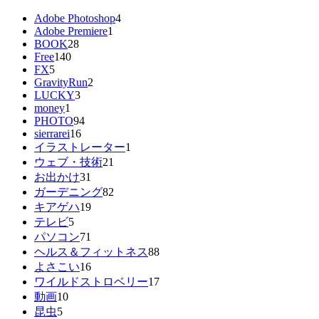
Adobe Photoshop
4
Adobe Premiere
1
BOOK
28
Free
140
FX
5
GravityRun
2
LUCKY
3
money
1
PHOTO
94
sierrarei
16
イラストレーター
1
ウェブ・技術
21
お出かけ
31
ガーデニング
82
キアゲハ
19
テレビ
5
パソコン
71
ヘルス＆フィットネス
88
よさこい
16
ワイルドストロベリー
17
動画
10
昆虫
5