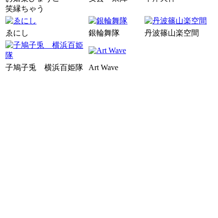
笑縁ちゃう
ゑにし
銀輪舞隊
丹波篠山楽空間
子鳩子兎 横浜百姫隊
Art Wave