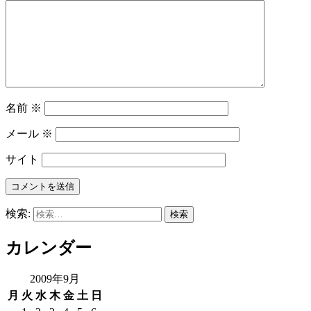
名前
※
メール
※
サイト
検索:
カレンダー
2009年9月
月
火
水
木
金
土
日