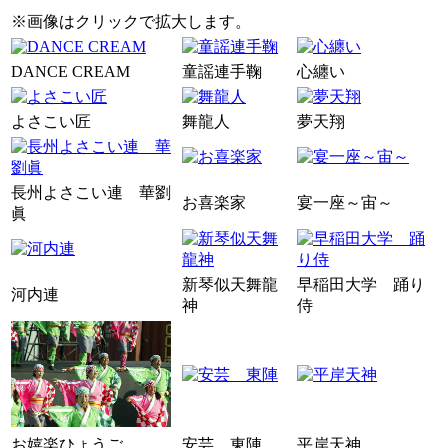
※画像はクリックで拡大します。
DANCE CREAM
童謡連手鞠
心纏い
よさこい匠
舞龍人
夢天翔
長州よさこい連 華劉
お喜楽家
宴一座～宙～
眞
新琴似天舞龍
早稲田大学 踊り
河内連
神
侍
お嬉楽ひょうご
安芸 東陣
平岸天神