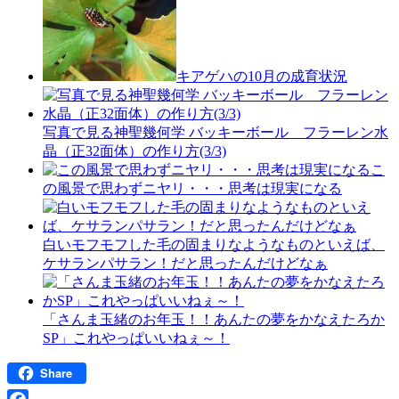
キアゲハの10月の成育状況
写真で見る神聖幾何学 バッキーボール フラーレン水
晶（正32面体）の作り方(3/3)
こ
の風景で思わずニヤリ・・・思考は現実になる
白いモフモフした毛の固まりなようなものといえば、
ケサランパサラン！だと思ったんだけどなぁ
「さんま玉緒のお年玉！！あんたの夢をかなえたろか
SP」これやっぱいいねぇ～！
Share