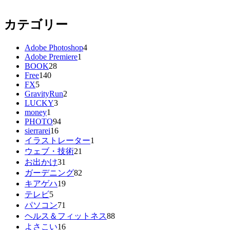
カテゴリー
Adobe Photoshop
4
Adobe Premiere
1
BOOK
28
Free
140
FX
5
GravityRun
2
LUCKY
3
money
1
PHOTO
94
sierrarei
16
イラストレーター
1
ウェブ・技術
21
お出かけ
31
ガーデニング
82
キアゲハ
19
テレビ
5
パソコン
71
ヘルス＆フィットネス
88
よさこい
16