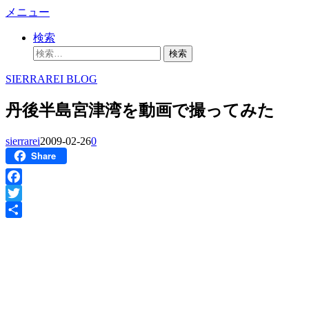
コ
メニュー
ン
検索
テ
検
ン
索:
ツ
SIERRAREI BLOG
へ
ス
丹後半島宮津湾を動画で撮ってみた
キ
ッ
sierrarei
2009-02-26
0
プ
Share
Facebook
Twitter
共
有