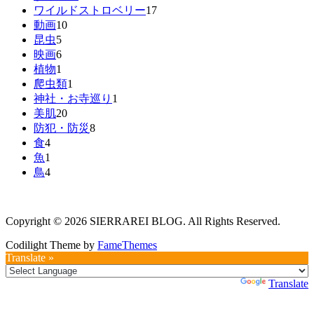
ワイルドストロベリー
17
動画
10
昆虫
5
映画
6
植物
1
爬虫類
1
神社・お寺巡り
1
美肌
20
防犯・防災
8
食
4
魚
1
鳥
4
Copyright © 2026 SIERRAREI BLOG. All Rights Reserved.
Codilight Theme by
FameThemes
Translate »
Powered by
Translate