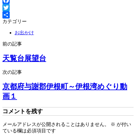
Facebook
Twitter
カテゴリー
共
有
お出かけ
前の記事
天覧台展望台
次の記事
京都府与謝郡伊根町～伊根湾めぐり動
画１
コメントを残す
メールアドレスが公開されることはありません。
※
が付い
ている欄は必須項目です