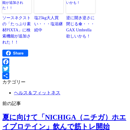
ソースネクスト
塩25kg大人買
逆に開き逆さに
の「たっぷり素
い・・・塩浴継
閉じる傘・・・
材PIXTA」に検
続中
GAX Umbrella
索機能が追加さ
欲しいかも！
れた！！
Share
Facebook
Twitter
カテゴリー
共
有
ヘルス＆フィットネス
前の記事
夏に向けて「NICHIGA（ニチガ）ホエ
イプロテイン」飲んで筋トレ開始