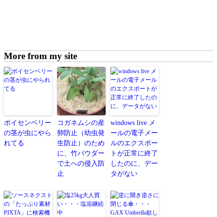
More from my site
ボイセンベリー
コガネムシの産
windows live メ
の茎が虫にやら
卵防止（幼虫発
ールの電子メー
れてる
生防止）のため
ルのエクスポー
に、竹パウダー
トが正常に終了
で土への侵入防
したのに、デー
止
タがない