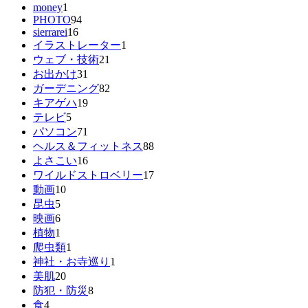
money
1
PHOTO
94
sierrarei
16
イラストレーター
1
ウェブ・技術
21
お出かけ
31
ガーデニング
82
キアゲハ
19
テレビ
5
パソコン
71
ヘルス＆フィットネス
88
よさこい
16
ワイルドストロベリー
17
動画
10
昆虫
5
映画
6
植物
1
爬虫類
1
神社・お寺巡り
1
美肌
20
防犯・防災
8
食
4