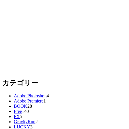
カテゴリー
Adobe Photoshop
4
Adobe Premiere
1
BOOK
28
Free
140
FX
5
GravityRun
2
LUCKY
3