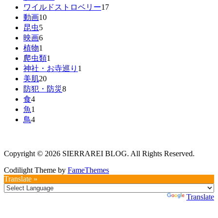
ワイルドストロベリー
17
動画
10
昆虫
5
映画
6
植物
1
爬虫類
1
神社・お寺巡り
1
美肌
20
防犯・防災
8
食
4
魚
1
鳥
4
Copyright © 2026 SIERRAREI BLOG. All Rights Reserved.
Codilight Theme by
FameThemes
Translate »
Powered by
Translate