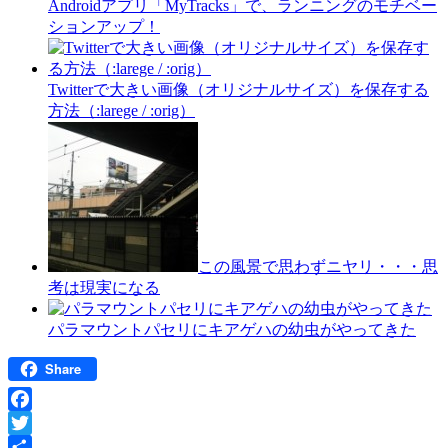
Androidアプリ「MyTracks」で、ランニングのモチベー
ションアップ！
Twitterで大きい画像（オリジナルサイズ）を保存する
方法（:larege / :orig）
この風景で思わずニヤリ・・・思
考は現実になる
パラマウントパセリにキアゲハの幼虫がやってきた
Share
Facebook
Twitter