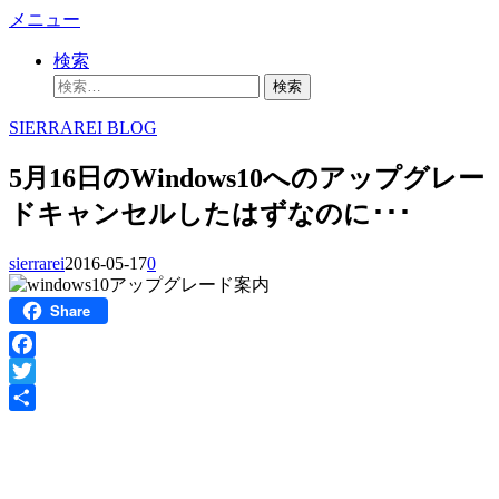
コ
メニュー
ン
検索
テ
検
ン
索:
ツ
SIERRAREI BLOG
へ
ス
5月16日のWindows10へのアップグレー
キ
ッ
ドキャンセルしたはずなのに･･･
プ
sierrarei
2016-05-17
0
Share
Facebook
Twitter
共
有