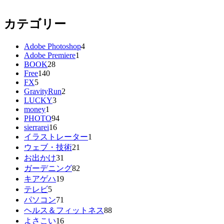
カテゴリー
Adobe Photoshop
4
Adobe Premiere
1
BOOK
28
Free
140
FX
5
GravityRun
2
LUCKY
3
money
1
PHOTO
94
sierrarei
16
イラストレーター
1
ウェブ・技術
21
お出かけ
31
ガーデニング
82
キアゲハ
19
テレビ
5
パソコン
71
ヘルス＆フィットネス
88
よさこい
16