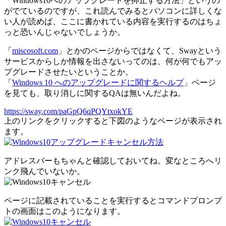
「Windows10へのアップグレードを抑止する方法」というの
がでているのですが、これ読んでみるとパソコンに詳しくな
い人が読めば、ここに書かれている内容を実行するのはちょ
っと恐いんじゃないでしょうか。
「
miscosoft.com
」とかのページからではなくて、Swayという
サービスからしか情報を出さないってのは、何が何でもアッ
プグレードさせたいということか。
「
Windows 10 へのアップグレードに関するヘルプ
」ページ
を見ても、取り消しに関するQAは無いんだよね。
https://sway.com/paGpQ6qPQYtxokYE
上のリンクをクリックすると下図のようなページが表示され
ます。
アドレスバーもちゃんと確認しておいてね。変なところへリ
ンク飛んでいないか。
ページに記載されていることを実行するとコマンドプロンプ
トの画面はこのようになります。