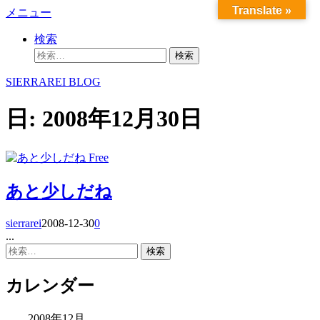
Translate »
コ
メニュー
ン
検索
テ
検
ン
索:
ツ
SIERRAREI BLOG
へ
ス
日:
2008年12月30日
キ
ッ
プ
Free
あと少しだね
sierrarei
2008-12-30
0
...
検
索:
カレンダー
2008年12月