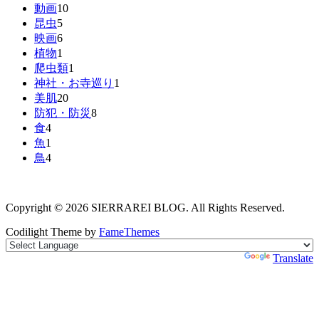
動画
10
昆虫
5
映画
6
植物
1
爬虫類
1
神社・お寺巡り
1
美肌
20
防犯・防災
8
食
4
魚
1
鳥
4
Copyright © 2026 SIERRAREI BLOG. All Rights Reserved.
Codilight Theme by
FameThemes
Powered by
Translate