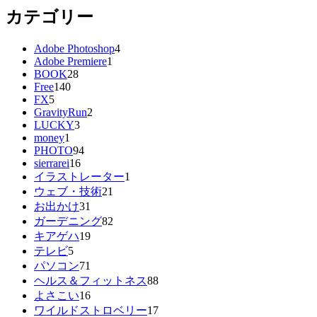
カテゴリー
Adobe Photoshop
4
Adobe Premiere
1
BOOK
28
Free
140
FX
5
GravityRun
2
LUCKY
3
money
1
PHOTO
94
sierrarei
16
イラストレーター
1
ウェブ・技術
21
お出かけ
31
ガーデニング
82
キアゲハ
19
テレビ
5
パソコン
71
ヘルス＆フィットネス
88
よさこい
16
ワイルドストロベリー
17