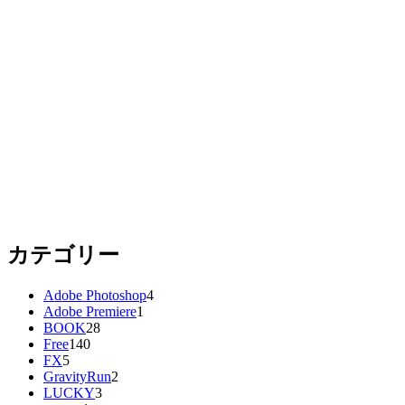
カテゴリー
Adobe Photoshop
4
Adobe Premiere
1
BOOK
28
Free
140
FX
5
GravityRun
2
LUCKY
3