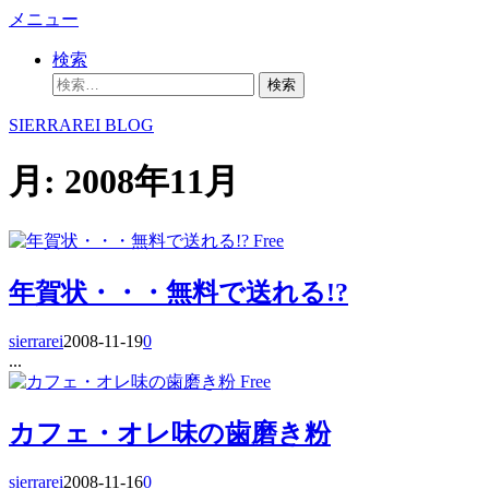
コ
メニュー
ン
検索
テ
検
ン
索:
ツ
SIERRAREI BLOG
へ
ス
月:
2008年11月
キ
ッ
プ
Free
年賀状・・・無料で送れる!?
sierrarei
2008-11-19
0
...
Free
カフェ・オレ味の歯磨き粉
sierrarei
2008-11-16
0