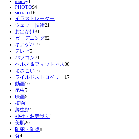
money
1
PHOTO
94
sierrarei
16
イラストレーター
1
ウェブ・技術
21
お出かけ
31
ガーデニング
82
キアゲハ
19
テレビ
5
パソコン
71
ヘルス＆フィットネス
88
よさこい
16
ワイルドストロベリー
17
動画
10
昆虫
5
映画
6
植物
1
爬虫類
1
神社・お寺巡り
1
美肌
20
防犯・防災
8
食
4