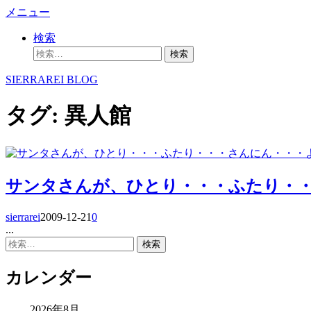
コ
メニュー
ン
検索
テ
検
ン
索:
ツ
SIERRAREI BLOG
へ
ス
タグ:
異人館
キ
ッ
プ
サンタさんが、ひとり・・・ふたり・・・
sierrarei
2009-12-21
0
...
検
索:
カレンダー
2026年8月