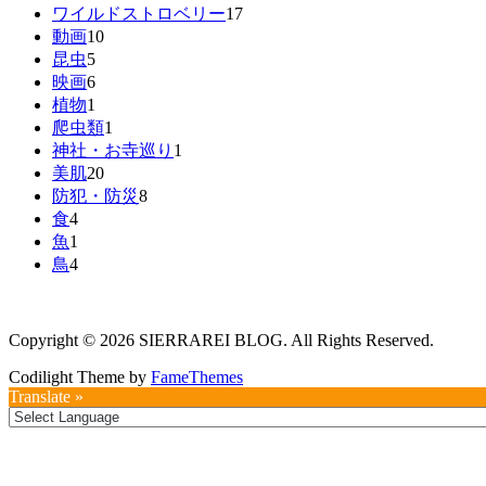
ワイルドストロベリー
17
動画
10
昆虫
5
映画
6
植物
1
爬虫類
1
神社・お寺巡り
1
美肌
20
防犯・防災
8
食
4
魚
1
鳥
4
Copyright © 2026 SIERRAREI BLOG. All Rights Reserved.
Codilight Theme by
FameThemes
Translate »