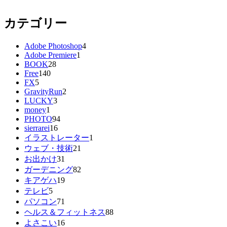
カテゴリー
Adobe Photoshop
4
Adobe Premiere
1
BOOK
28
Free
140
FX
5
GravityRun
2
LUCKY
3
money
1
PHOTO
94
sierrarei
16
イラストレーター
1
ウェブ・技術
21
お出かけ
31
ガーデニング
82
キアゲハ
19
テレビ
5
パソコン
71
ヘルス＆フィットネス
88
よさこい
16