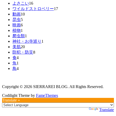
よさこい
16
ワイルドストロベリー
17
動画
10
昆虫
5
映画
6
植物
1
爬虫類
1
神社・お寺巡り
1
美肌
20
防犯・防災
8
食
4
魚
1
鳥
4
Copyright © 2026 SIERRAREI BLOG. All Rights Reserved.
Codilight Theme by
FameThemes
Translate »
Powered by
Translate