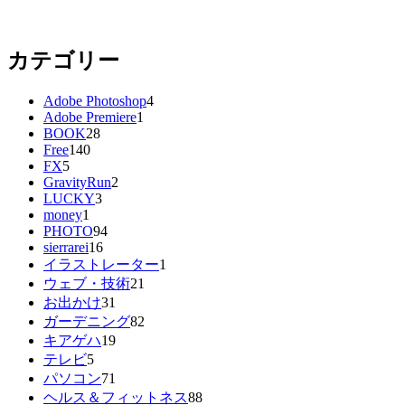
カテゴリー
Adobe Photoshop
4
Adobe Premiere
1
BOOK
28
Free
140
FX
5
GravityRun
2
LUCKY
3
money
1
PHOTO
94
sierrarei
16
イラストレーター
1
ウェブ・技術
21
お出かけ
31
ガーデニング
82
キアゲハ
19
テレビ
5
パソコン
71
ヘルス＆フィットネス
88