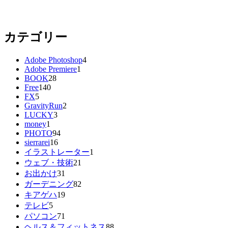
カテゴリー
Adobe Photoshop
4
Adobe Premiere
1
BOOK
28
Free
140
FX
5
GravityRun
2
LUCKY
3
money
1
PHOTO
94
sierrarei
16
イラストレーター
1
ウェブ・技術
21
お出かけ
31
ガーデニング
82
キアゲハ
19
テレビ
5
パソコン
71
ヘルス＆フィットネス
88