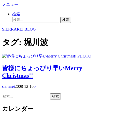
コ
メニュー
ン
検索
テ
検
ン
索:
ツ
SIERRAREI BLOG
へ
ス
タグ:
堀川波
キ
ッ
プ
PHOTO
皆様にちょっぴり早いMerry
Christmas!!
sierrarei
2008-12-16
0
...
検
索:
カレンダー