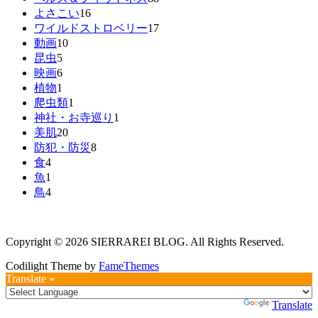
よさこい
16
ワイルドストロベリー
17
動画
10
昆虫
5
映画
6
植物
1
爬虫類
1
神社・お寺巡り
1
美肌
20
防犯・防災
8
食
4
魚
1
鳥
4
Copyright © 2026 SIERRAREI BLOG. All Rights Reserved.
Codilight Theme by
FameThemes
Translate »
Powered by
Translate