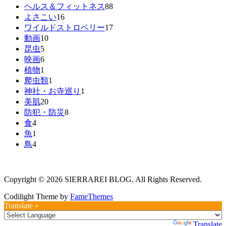
ヘルス＆フィットネス
88
よさこい
16
ワイルドストロベリー
17
動画
10
昆虫
5
映画
6
植物
1
爬虫類
1
神社・お寺巡り
1
美肌
20
防犯・防災
8
食
4
魚
1
鳥
4
Copyright © 2026 SIERRAREI BLOG. All Rights Reserved.
Codilight Theme by
FameThemes
Translate »
Powered by
Translate