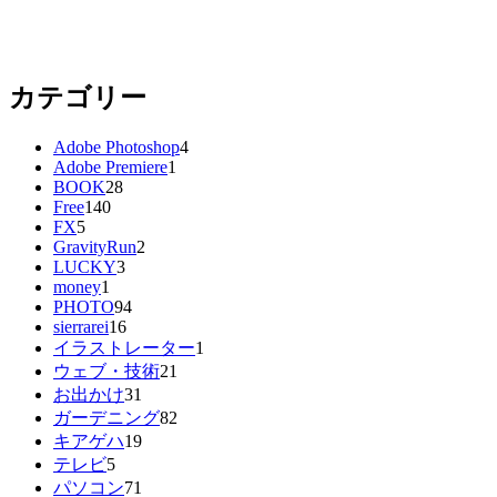
カテゴリー
Adobe Photoshop
4
Adobe Premiere
1
BOOK
28
Free
140
FX
5
GravityRun
2
LUCKY
3
money
1
PHOTO
94
sierrarei
16
イラストレーター
1
ウェブ・技術
21
お出かけ
31
ガーデニング
82
キアゲハ
19
テレビ
5
パソコン
71