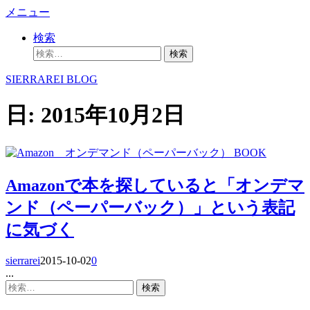
コ
メニュー
ン
検索
テ
検
ン
索:
ツ
SIERRAREI BLOG
へ
ス
日:
2015年10月2日
キ
ッ
プ
BOOK
Amazonで本を探していると「オンデマ
ンド（ペーパーバック）」という表記
に気づく
sierrarei
2015-10-02
0
...
検
索: