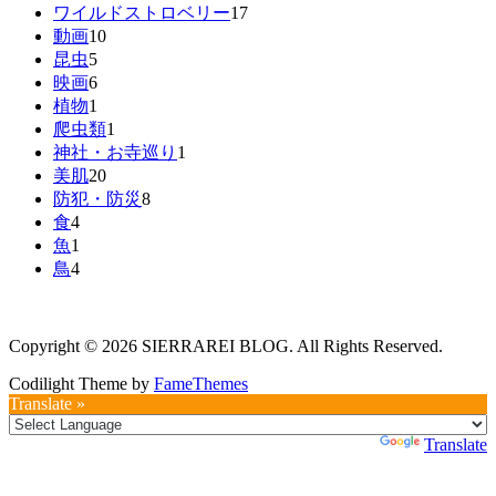
ワイルドストロベリー
17
動画
10
昆虫
5
映画
6
植物
1
爬虫類
1
神社・お寺巡り
1
美肌
20
防犯・防災
8
食
4
魚
1
鳥
4
Copyright © 2026 SIERRAREI BLOG. All Rights Reserved.
Codilight Theme by
FameThemes
Translate »
Powered by
Translate