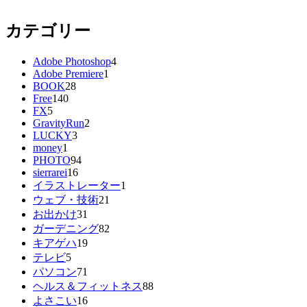
カテゴリー
Adobe Photoshop
4
Adobe Premiere
1
BOOK
28
Free
140
FX
5
GravityRun
2
LUCKY
3
money
1
PHOTO
94
sierrarei
16
イラストレーター
1
ウェブ・技術
21
お出かけ
31
ガーデニング
82
キアゲハ
19
テレビ
5
パソコン
71
ヘルス＆フィットネス
88
よさこい
16