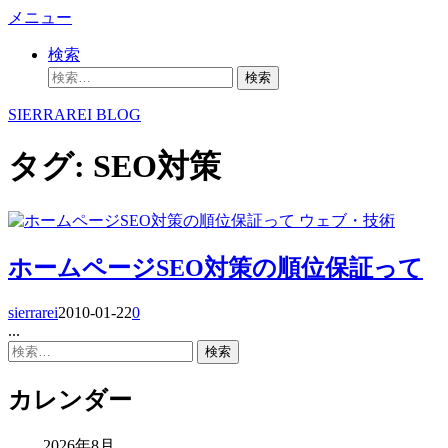
コ
メニュー
ン
検索
テ
検
ン
索:
ツ
SIERRAREI BLOG
へ
ス
タグ:
SEO対策
キ
ッ
プ
ウェブ・技術
ホームページSEO対策の順位保証って
sierrarei
2010-01-22
0
...
検
索:
カレンダー
2026年8月