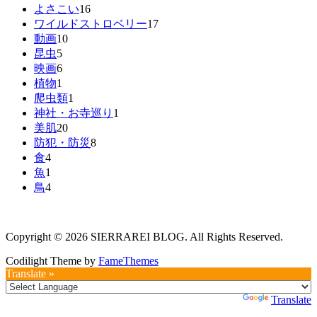
よさこい
16
ワイルドストロベリー
17
動画
10
昆虫
5
映画
6
植物
1
爬虫類
1
神社・お寺巡り
1
美肌
20
防犯・防災
8
食
4
魚
1
鳥
4
Copyright © 2026 SIERRAREI BLOG. All Rights Reserved.
Codilight Theme by
FameThemes
Translate »
Powered by
Translate