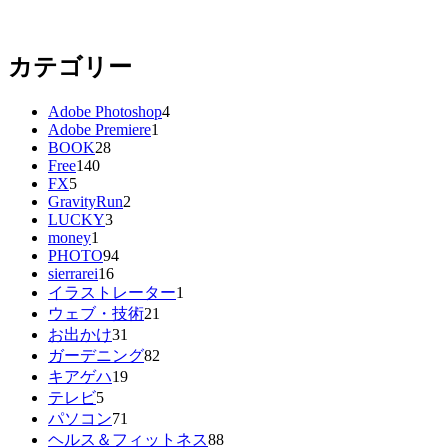
カテゴリー
Adobe Photoshop
4
Adobe Premiere
1
BOOK
28
Free
140
FX
5
GravityRun
2
LUCKY
3
money
1
PHOTO
94
sierrarei
16
イラストレーター
1
ウェブ・技術
21
お出かけ
31
ガーデニング
82
キアゲハ
19
テレビ
5
パソコン
71
ヘルス＆フィットネス
88