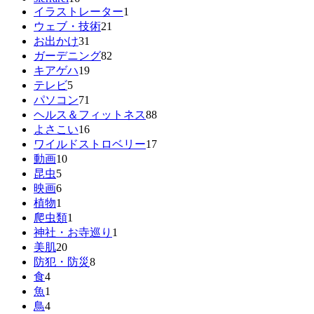
イラストレーター
1
ウェブ・技術
21
お出かけ
31
ガーデニング
82
キアゲハ
19
テレビ
5
パソコン
71
ヘルス＆フィットネス
88
よさこい
16
ワイルドストロベリー
17
動画
10
昆虫
5
映画
6
植物
1
爬虫類
1
神社・お寺巡り
1
美肌
20
防犯・防災
8
食
4
魚
1
鳥
4