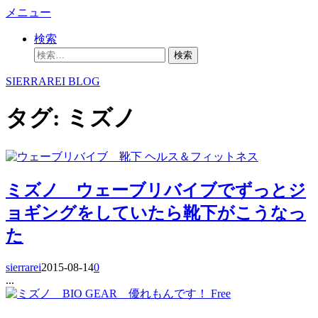
コ
メニュー
ン
検索
テ
検
ン
索:
ツ
SIERRAREI BLOG
へ
ス
タグ:
ミズノ
キ
ッ
プ
ヘルス＆フィットネス
ミズノ ウェーブリバイブでずっとジ
ョギングをしていたら靴下がこうなっ
た
sierrarei
2015-08-14
0
...
Free