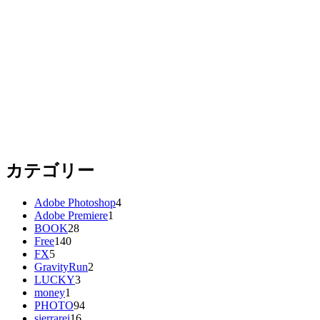
カテゴリー
Adobe Photoshop
4
Adobe Premiere
1
BOOK
28
Free
140
FX
5
GravityRun
2
LUCKY
3
money
1
PHOTO
94
sierrarei
16