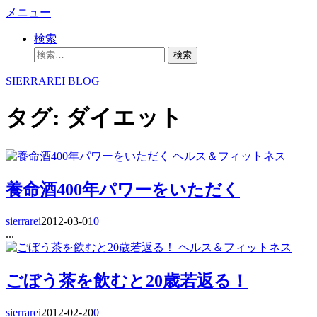
コ
メニュー
ン
検索
テ
検
ン
索:
ツ
SIERRAREI BLOG
へ
ス
タグ:
ダイエット
キ
ッ
プ
ヘルス＆フィットネス
養命酒400年パワーをいただく
sierrarei
2012-03-01
0
...
ヘルス＆フィットネス
ごぼう茶を飲むと20歳若返る！
sierrarei
2012-02-20
0