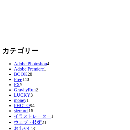
カテゴリー
Adobe Photoshop
4
Adobe Premiere
1
BOOK
28
Free
140
FX
5
GravityRun
2
LUCKY
3
money
1
PHOTO
94
sierrarei
16
イラストレーター
1
ウェブ・技術
21
お出かけ
31