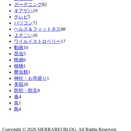
ガーデニング
82
キアゲハ
19
テレビ
5
パソコン
71
ヘルス＆フィットネス
88
よさこい
16
ワイルドストロベリー
17
動画
10
昆虫
5
映画
6
植物
1
爬虫類
1
神社・お寺巡り
1
美肌
20
防犯・防災
8
食
4
魚
1
鳥
4
Copyright © 2026 SIERRAREI BLOG. All Rights Reserved.