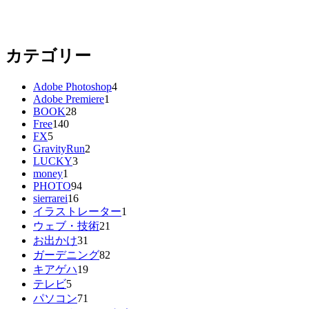
カテゴリー
Adobe Photoshop
4
Adobe Premiere
1
BOOK
28
Free
140
FX
5
GravityRun
2
LUCKY
3
money
1
PHOTO
94
sierrarei
16
イラストレーター
1
ウェブ・技術
21
お出かけ
31
ガーデニング
82
キアゲハ
19
テレビ
5
パソコン
71