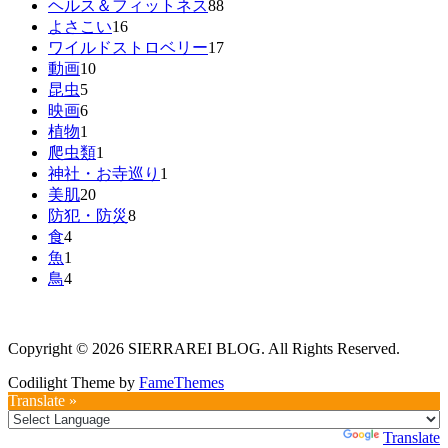
ヘルス＆フィットネス
88
よさこい
16
ワイルドストロベリー
17
動画
10
昆虫
5
映画
6
植物
1
爬虫類
1
神社・お寺巡り
1
美肌
20
防犯・防災
8
食
4
魚
1
鳥
4
Copyright © 2026 SIERRAREI BLOG. All Rights Reserved.
Codilight Theme by
FameThemes
Translate »
Powered by
Translate