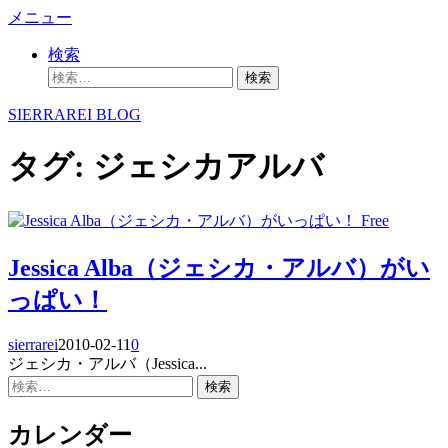
コ
メニュー
ン
検索
テ
検
ン
索:
ツ
SIERRAREI BLOG
へ
ス
タグ:
ジェシカアルバ
キ
ッ
プ
Free
Jessica Alba（ジェシカ・アルバ）がい
っぱい！
sierrarei
2010-02-11
0
ジェシカ・アルバ（Jessica...
検
索:
カレンダー