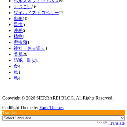
ヘルス＆フィットネス
88
よさこい
16
ワイルドストロベリー
17
動画
10
昆虫
5
映画
6
植物
1
爬虫類
1
神社・お寺巡り
1
美肌
20
防犯・防災
8
食
4
魚
1
鳥
4
Copyright © 2026 SIERRAREI BLOG. All Rights Reserved.
Codilight Theme by
FameThemes
Translate »
Powered by
Translate