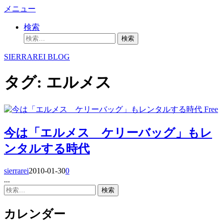
コ
メニュー
ン
検索
テ
検
ン
索:
ツ
SIERRAREI BLOG
へ
ス
タグ:
エルメス
キ
ッ
プ
Free
今は「エルメス ケリーバッグ」もレ
ンタルする時代
sierrarei
2010-01-30
0
...
検
索:
カレンダー