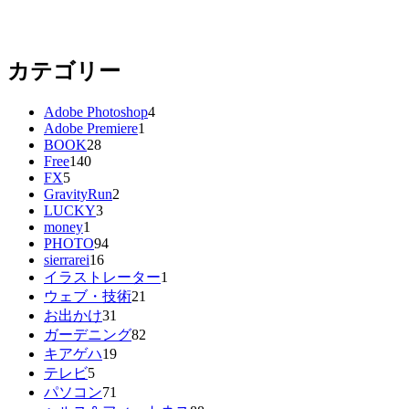
カテゴリー
Adobe Photoshop
4
Adobe Premiere
1
BOOK
28
Free
140
FX
5
GravityRun
2
LUCKY
3
money
1
PHOTO
94
sierrarei
16
イラストレーター
1
ウェブ・技術
21
お出かけ
31
ガーデニング
82
キアゲハ
19
テレビ
5
パソコン
71