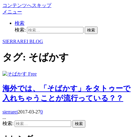
コンテンツへスキップ
メニュー
検索
検索:
SIERRAREI BLOG
タグ:
そばかす
Free
海外では、「そばかす」をタトゥーで
入れちゃうことが流行っている？？
sierrarei
2017-03-27
0
...
検索: