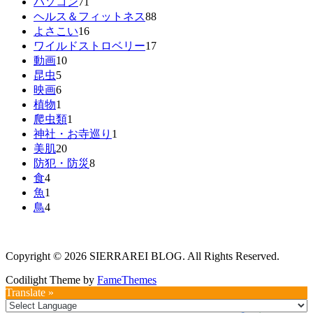
パソコン
71
ヘルス＆フィットネス
88
よさこい
16
ワイルドストロベリー
17
動画
10
昆虫
5
映画
6
植物
1
爬虫類
1
神社・お寺巡り
1
美肌
20
防犯・防災
8
食
4
魚
1
鳥
4
Copyright © 2026 SIERRAREI BLOG. All Rights Reserved.
Codilight Theme by
FameThemes
Translate »