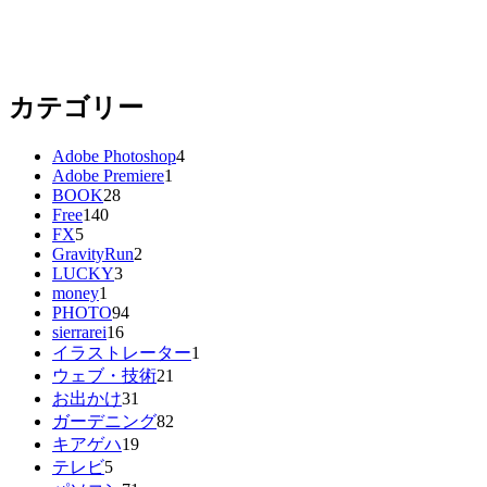
カテゴリー
Adobe Photoshop
4
Adobe Premiere
1
BOOK
28
Free
140
FX
5
GravityRun
2
LUCKY
3
money
1
PHOTO
94
sierrarei
16
イラストレーター
1
ウェブ・技術
21
お出かけ
31
ガーデニング
82
キアゲハ
19
テレビ
5